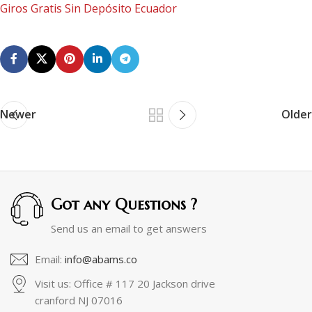
Giros Gratis Sin Depósito Ecuador
Newer
Older
Got any Questions ?
Send us an email to get answers
Email:
info@abams.co
Visit us: Office # 117 20 Jackson drive
cranford NJ 07016