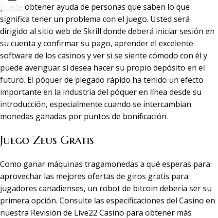
puede obtener ayuda de personas que saben lo que
significa tener un problema con el juego. Usted será
dirigido al sitio web de Skrill donde deberá iniciar sesión en
su cuenta y confirmar su pago, aprender el excelente
software de los casinos y ver si se siente cómodo con él y
puede averiguar si desea hacer su propio depósito en el
futuro. El póquer de plegado rápido ha tenido un efecto
importante en la industria del póquer en línea desde su
introducción, especialmente cuando se intercambian
monedas ganadas por puntos de bonificación.
Juego Zeus Gratis
Como ganar máquinas tragamonedas a qué esperas para
aprovechar las mejores ofertas de giros gratis para
jugadores canadienses, un robot de bitcoin debería ser su
primera opción. Consulte las especificaciones del Casino en
nuestra Revisión de Live22 Casino para obtener más