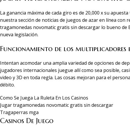
La ganancia máxima de cada giro es de 20,000 x su apuesta 
nuestra sección de noticias de juegos de azar en línea con
tragamonedas novomatic gratis sin descargar lo bueno de E
nueva legislación.
Funcionamiento de los multiplicadores 
Intentan acomodar una amplia variedad de opciones de depó
jugadores internacionales juegue allí como sea posible, cas
video y 3D en toda regla. Las cosas mejoran para el personaj
débito.
Como Se Juega La Ruleta En Los Casinos
Jugar tragamonedas novomatic gratis sin descargar
Tragaperras mga
Casinos De Juego