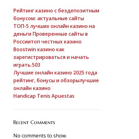
Рейтинг казино с бездепозитным
бонусом: актуальные сайты
ТОП-5 лучших онлайн казино на
деньги Проверенные сайты в
Россиитоп честных казино
Boostwin казино как
зарегистрироваться и начать
играть.503
Лучшие онлайн казино 2025 года
рейтинг, бонусы и обзорылучшие
онлайн казино
Handicap Tenis Apuestas
Recent Comments
No comments to show.