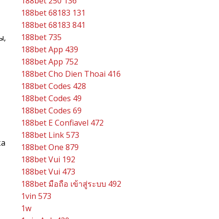
188bet 250 136
188bet 68183 131
188bet 68183 841
188bet 735
ы,
188bet App 439
188bet App 752
188bet Cho Dien Thoai 416
188bet Codes 428
188bet Codes 49
188bet Codes 69
188bet E Confiavel 472
188bet Link 573
ка
188bet One 879
188bet Vui 192
188bet Vui 473
188bet มือถือ เข้าสู่ระบบ 492
1vin 573
1w