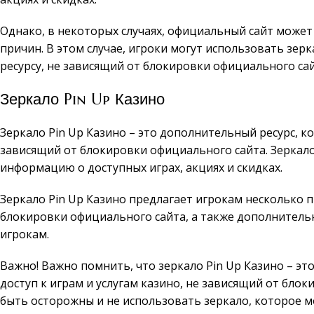
Однако, в некоторых случаях, официальный сайт может
причин. В этом случае, игроки могут использовать зерк
ресурсу, не зависящий от блокировки официального сай
Зеркало Pin Up Казино
Зеркало Pin Up Казино – это дополнительный ресурс, ко
зависящий от блокировки официального сайта. Зеркало
информацию о доступных играх, акциях и скидках.
Зеркало Pin Up Казино предлагает игрокам несколько 
блокировки официального сайта, а также дополнительн
игрокам.
Важно! Важно помнить, что зеркало Pin Up Казино – э
доступ к играм и услугам казино, не зависящий от бло
быть осторожны и не использовать зеркало, которое