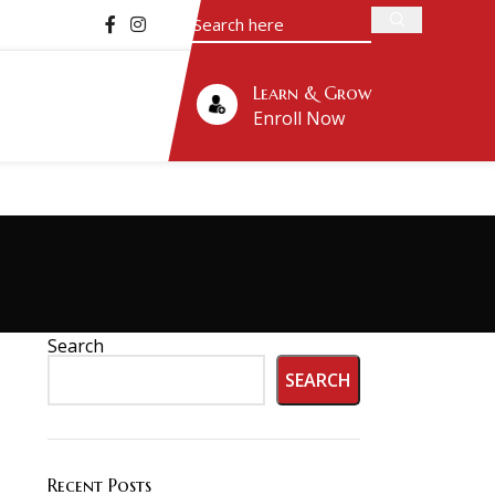
Learn & Grow
Enroll Now
Search
SEARCH
Recent Posts