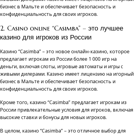
бизнес в Мальте и обеспечивает безопасность и
конфиденциальность для своих игроков.
2. Casino online “Casimba” – это лучшее
казино для игроков из России
Казино “Casimba” – это новое онлайн-казино, которое
предлагает игрокам из России более 1 000 игр на
деньги, включая слоты, игровые автоматы и игры с
живыми дилерами. Казино имеет лицензию на игорный
бизнес в Мальте и обеспечивает безопасность и
конфиденциальность для своих игроков.
Кроме того, казино “Casimba” предлагает игрокам из
России привлекательные условия для игроков, включая
высокие ставки и бонусы для новых игроков.
В целом, казино “Casimba” – это отличное выбор для