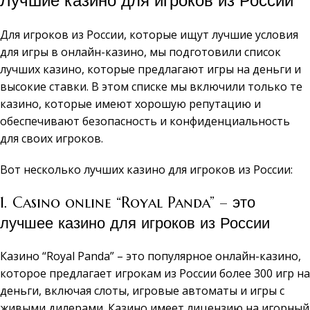
Лучшие казино для игроков из России
Для игроков из России, которые ищут лучшие условия
для игры в онлайн-казино, мы подготовили список
лучших казино, которые предлагают игры на деньги и
высокие ставки. В этом списке мы включили только те
казино, которые имеют хорошую репутацию и
обеспечивают безопасность и конфиденциальность
для своих игроков.
Вот несколько лучших казино для игроков из России:
1. Casino online “Royal Panda” – это
лучшее казино для игроков из России
Казино “Royal Panda” – это популярное онлайн-казино,
которое предлагает игрокам из России более 300 игр на
деньги, включая слоты, игровые автоматы и игры с
живыми дилерами. Казино имеет лицензию на игорный