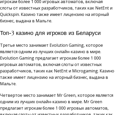
игрокам более 1 000 игровых автоматов, включая
слоты от известных разработчиков, таких как NetEnt и
Quickspin. Казино также имеет лицензию на игорный
бизнес, выдана в Мальте.
Топ-3 казино для игроков из Беларуси
Третье место занимает Evolution Gaming, которое
является одним из лучших онлайн-казино в мире.
Evolution Gaming предлагает игрокам более 1 000
игровых автоматов, включая слоты от известных
разработчиков, таких как NetEnt и Microgaming. Казино
также имеет лицензию на игорный бизнес, выдана в
Мальте.
Четвертое место занимает Mr Green, которое является
одним из лучших онлайн-казино в мире. Mr Green
предлагает игрокам более 1 000 игровых автоматов,
включая слоты от известных разработчиков, таких как