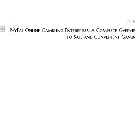
Old
PayPal Online Gambling Enterprises: A Complete Overvi
to Safe and Convenient Gami