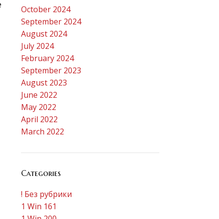
е
October 2024
September 2024
August 2024
July 2024
February 2024
September 2023
August 2023
June 2022
May 2022
April 2022
March 2022
Categories
! Без рубрики
1 Win 161
1 Win 200