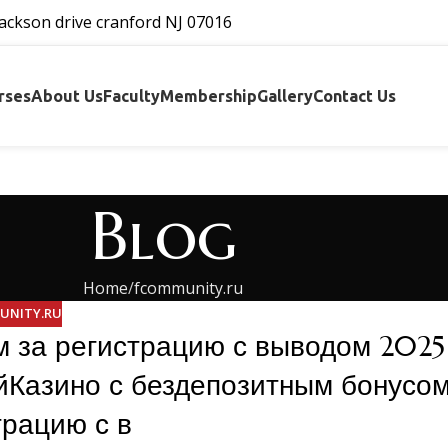
Jackson drive cranford NJ 07016
rses
About Us
Faculty
Membership
Gallery
Contact Us
Blog
Home
fcommunity.ru
UNITY.RU
м за регистрацию с выводом 2025
Казино с бездепозитным бонусо
трацию с в