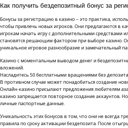
Как получить бездепозитный бонус за рег
Бонусы за регистрацию в казино – это практика, испо
чтобы привлечь новых игроков. Они предлагаются в ка
игрокам начать игру с дополнительными средствами и
становятся решающим фактором при выборе казино. Осн
уникальное игровое разнообразие и замечательный пак
Казино с моментальным выводом денег и бездепозитн
вложений.
Насладитесь 50 бесплатными вращениями без депозита 
В противном случае может понадобиться создание нов
Онлайн-казино присылают предложения любителям азар
казино запрещается повторное создание аккаунтов. Н
личные паспортные данные.
Уникальность этих бонусов в том, что они не всегда т
правила по сроку активации бездепозита. После отыг