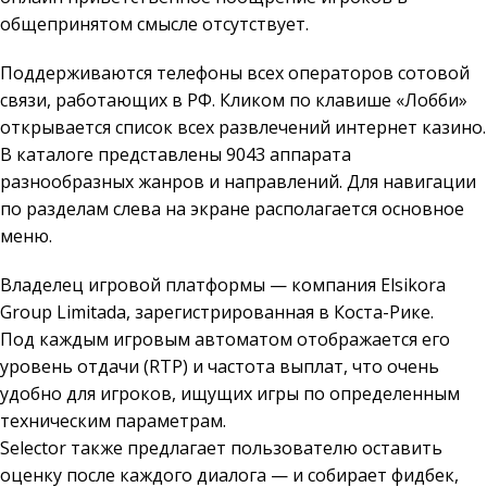
общепринятом смысле отсутствует.
Поддерживаются телефоны всех операторов сотовой
связи, работающих в РФ. Кликом по клавише «Лобби»
открывается список всех развлечений интернет казино.
В каталоге представлены 9043 аппарата
разнообразных жанров и направлений. Для навигации
по разделам слева на экране располагается основное
меню.
Владелец игровой платформы — компания Elsikora
Group Limitada, зарегистрированная в Коста-Рике.
Под каждым игровым автоматом отображается его
уровень отдачи (RTP) и частота выплат, что очень
удобно для игроков, ищущих игры по определенным
техническим параметрам.
Selector также предлагает пользователю оставить
оценку после каждого диалога — и собирает фидбек,