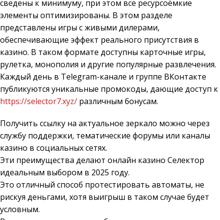
сведены к минимуму, при этом все ресурсоёмкие
элементы оптимизированы. В этом разделе
представлены игры с живыми дилерами,
обеспечивающие эффект реального присутствия в
казино. В таком формате доступны карточные игры,
рулетка, монополия и другие популярные развлечения.
Каждый день в Telegram-канале и группе ВКонтакте
публикуются уникальные промокоды, дающие доступ к
https://selector7.xyz/
различным бонусам.
Получить ссылку на актуальное зеркало можно через
службу поддержки, тематические форумы или каналы
казино в социальных сетях.
Эти преимущества делают онлайн казино Селектор
идеальным выбором в 2025 году.
Это отличный способ протестировать автоматы, не
рискуя деньгами, хотя выигрыш в таком случае будет
условным.