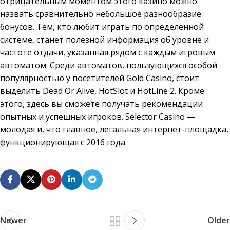
отрицательным моментом этого казино можно
назвать сравнительно небольшое разнообразие
бонусов. Тем, кто любит играть по определенной
системе, станет полезной информация об уровне и
частоте отдачи, указанная рядом с каждым игровым
автоматом. Среди автоматов, пользующихся особой
популярностью у посетителей Gold Casino, стоит
выделить Dead Or Alive, HotSlot и HotLine 2. Кроме
этого, здесь вы сможете получать рекомендации
опытных и успешных игроков. Selector Casino —
молодая и, что главное, легальная интернет-площадка,
функционирующая с 2016 года.
Newer
Older