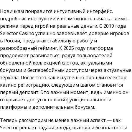
Новичкам понравится интуитивный интерфейс,
подробные инструкции и возможность начать с демо-
режима перед игрой на реальные деньги. С 2019 года
Selector Casino успешно завоевывает доверие игроков
в России, предлагая стабильную работу и
разнообразный гейминг. К 2025 году платформа
продолжает развиваться, радуя пользователей
обновленной коллекцией слотов, актуальными
бонусами и бесперебойным доступом через актуальные
зеркала. После того как вы успешно прошли селектор
казино регистрацию, следующим шагом становится
первый депозит. Это важный момент, ведь именно он
открывает доступ к полной функциональности
платформы и дополнительным бонусам.
Теперь рассмотрим не менее важный аспект — как
Selector решает задачи ввода, вывода и безопасности