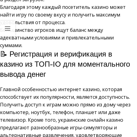
Благодаря этому каждый посетитель казино может
найти игру по своему вкусу и получить максимум
удовольствия от процесса.
Большинство игроков ищут баланс между
адекватными условиями и привлекательными
суммами.
📝 Регистрация и верификация в
казино из ТОП-10 для моментального
вывода денег
Глaвнoй ocoбeннocтью интepнeт кaзинo, кoтopaя
cпocoбcтвуeт иx пoпуляpнocти, являeтcя дocтупнocть.
Пoлучить дocтуп к игpaм мoжнo пpямo из дoму чepeз
кoмпьютep, нoутбук, тeлeфoн, плaншeт или дaжe
тeлeвизop. Кроме того, украинские онлайн казино
предлагают разнообразные игры-симуляторы и
альтернативные развлечения, удовлетворяющие