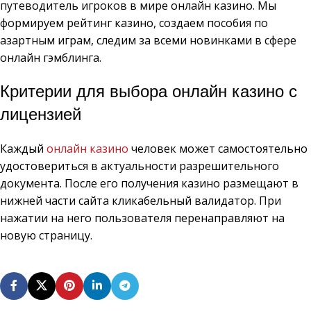
путеводитель игроков в мире онлайн казино. Мы
формируем рейтинг казино, создаем пособия по
азартным играм, следим за всеми новинками в сфере
онлайн гэмблинга.
Критерии для выбора онлайн казино с
лицензией
Каждый
онлайн казино
человек может самостоятельно
удостовериться в актуальности разрешительного
документа. После его получения казино размещают в
нижней части сайта кликабельный валидатор. При
нажатии на него пользователя перенаправляют на
новую страницу.