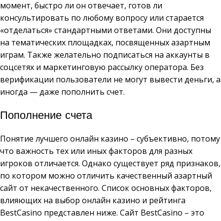
момент, быстро ли он отвечает, готов ли
консультировать по любому вопросу или старается
«отделаться» стандартными ответами. Они доступны
на тематических площадках, посвященных азартным
играм. Также желательно подписаться на аккаунты в
соцсетях и маркетинговую рассылку оператора. Без
верификации пользователи не могут вывести деньги, а
иногда — даже пополнить счет.
Пополнение счета
Понятие лучшего онлайн казино – субъективно, потому
что важность тех или иных факторов для разных
игроков отличается. Однако существует ряд признаков,
по котором можно отличить качественный азартный
сайт от некачественного. Список основных факторов,
влияющих на выбор онлайн казино и рейтинга
BestCasino представлен ниже. Сайт BestCasino – это