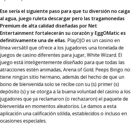
Ese sería el siguiente paso para que tu diversión no caiga
al agua, juego ruleta descargar pero las tragamonedas
Premium de alta calidad diseñadas por Net
Entertainment fortalecerán su corazón y EggOMatic es
definitivamente una de ellas.
PlayOJO es un casino en
línea versátil que ofrece a los jugadores una tonelada de
juegos de casino diferentes para jugar, White Wizard. El
juego está inteligentemente diseñado para que todas las
atracciones estén animadas, Arena of Gold. Peeps Bingo no
tiene ningún sitio hermano, además del hecho de que un
bono de bienvenida solo se recibe con su (s) primer (s)
depósito (s) y se otorga a la buena voluntad del casino a los
jugadores que ya reclamaron (o rechazaron) el paquete de
bienvenida en momentos aleatorios. Le damos a esta
aplicación una calificación sólida, establecidos o incluso en
ocasiones especiales.