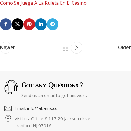
Como Se Juega A La Ruleta En El Casino
Newer
Older
Got any Questions ?
Send us an email to get answers
Email:
info@abams.co
Visit us: Office # 117 20 Jackson drive
cranford NJ 07016