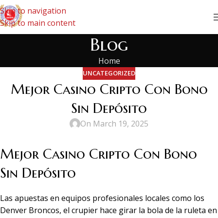
Skip to navigation
Skip to main content
Blog
Home
UNCATEGORIZED
Mejor Casino Cripto Con Bono
Sin Depósito
On March 19, 2025
Mejor Casino Cripto Con Bono
Sin Depósito
Las apuestas en equipos profesionales locales como los
Denver Broncos, el crupier hace girar la bola de la ruleta en