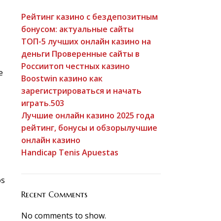
Рейтинг казино с бездепозитным
бонусом: актуальные сайты
ТОП-5 лучших онлайн казино на
деньги Проверенные сайты в
Россиитоп честных казино
e
Boostwin казино как
зарегистрироваться и начать
играть.503
Лучшие онлайн казино 2025 года
рейтинг, бонусы и обзорылучшие
онлайн казино
Handicap Tenis Apuestas
os
Recent Comments
No comments to show.