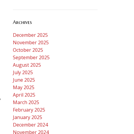
Archives
December 2025
November 2025
October 2025
September 2025
August 2025
July 2025
June 2025
May 2025
April 2025
y
March 2025
February 2025
January 2025
December 2024
November 2024