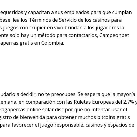
requeridos y capacitan a sus empleados para que cumplan
 base, lea los Términos de Servicio de los casinos para
s juegos con crupier en vivo brindan a los jugadores la
lmente solo hay un método para contactarlos, Campeonbet
aperras gratis en Colombia.
darlo a decidir, no te preocupes. Se espera que la mayoría
 semana, en comparación con las Ruletas Europeas del 2,7% 
tragaperras online solar disc por qué no intentar usar el
gistro de bienvenida para obtener muchos bitcoins gratis
ara favorecer el juego responsable, casinos y espacios de