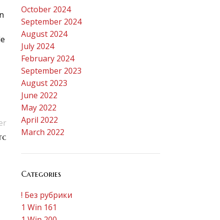
October 2024
on
September 2024
August 2024
de
July 2024
February 2024
September 2023
August 2023
June 2022
May 2022
April 2022
er
March 2022
tc
Categories
! Без рубрики
1 Win 161
1 Win 200