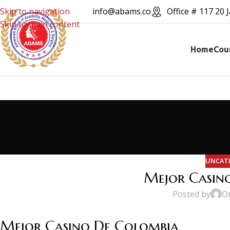
Skip to navigation
info@abams.co
Office # 117 20 
Skip to main content
Home
Cou
UNCAT
Mejor Casin
Posted by
O
Mejor Casino De Colombia