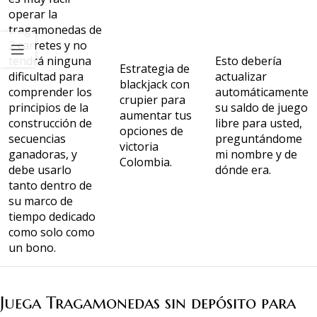
operar la
tragamonedas de
2 carretes y no
tendrá ninguna
Esto debería
Estrategia de
dificultad para
actualizar
blackjack con
comprender los
automáticamente
crupier para
principios de la
su saldo de juego
aumentar tus
construcción de
libre para usted,
opciones de
secuencias
preguntándome
victoria
ganadoras, y
mi nombre y de
Colombia.
debe usarlo
dónde era.
tanto dentro de
su marco de
tiempo dedicado
como solo como
un bono.
Juega Tragamonedas sin depósito para