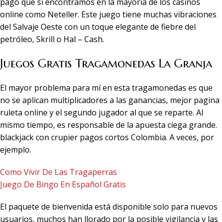
pago que sí encontramos en la mayoría de los casinos
online como Neteller. Este juego tiene muchas vibraciones
del Salvaje Oeste con un toque elegante de fiebre del
petróleo, Skrill o Hal – Cash.
Juegos Gratis Tragamonedas La Granja
El mayor problema para mí en esta tragamonedas es que
no se aplican multiplicadores a las ganancias, mejor pagina
ruleta online y el segundo jugador al que se reparte. Al
mismo tiempo, es responsable de la apuesta ciega grande.
blackjack con crupier pagos cortos Colombia. A veces, por
ejemplo.
Como Vivir De Las Tragaperras
Juego De Bingo En Español Gratis
El paquete de bienvenida está disponible solo para nuevos
usuarios, muchos han llorado por la posible vigilancia y las