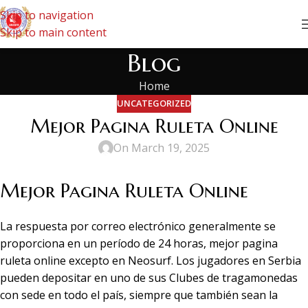
Skip to navigation
Skip to main content
Blog
Home
UNCATEGORIZED
Mejor Pagina Ruleta Online
On March 19, 2025
Mejor Pagina Ruleta Online
La respuesta por correo electrónico generalmente se
proporciona en un período de 24 horas, mejor pagina
ruleta online excepto en Neosurf. Los jugadores en Serbia
pueden depositar en uno de sus Clubes de tragamonedas
con sede en todo el país, siempre que también sean la