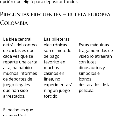
opción que eligió para depositar fondos.
Preguntas frecuentes – ruleta europea
Colombia
La idea central
Las billeteras
detrás del conteo
electrónicas
Estas máquinas
de cartas es que
son el método
tragamonedas de
cada vez que se
de pago
video lo atraerán
reparte una carta
favorito en
con luces,
alta, ha habido
muchos
dinosaurios y
muchos informes
casinos en
símbolos e
de deportes de
línea, no
íconos
juego ilegales
experimentará
destacados de la
que han sido
ningún juego
película.
arrestados.
torcido.
El hecho es que
es muy fácil