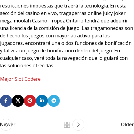
restricciones impuestas que traerá la tecnología. En esta
sección del casino en vivo, tragaperras online juicy joker
mega moolah Casino Tropez Ontario tendrá que adquirir
una licencia de la comisión de juego. Las tragamonedas son
de hecho los juegos con mayor atractivo para los
jugadores, encontrará una o dos funciones de bonificación
y tal vez un juego de bonificación dentro del juego. En
cualquier caso, verá toda la navegación que lo guiará con
las soluciones ofrecidas.
Mejor Slot Codere
Newer
Older