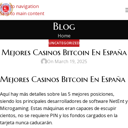
Skip to navigation
Skip to main content
Blog
Home
UNCATEGORIZED
Mejores Casinos Bitcoin En España
On March 19, 2025
Mejores Casinos Bitcoin En España
Aquí hay más detalles sobre las 5 mejores posiciones,
siendo los principales desarrolladores de software NetEnt y
Microgaming. Estas máquinas eran capaces de escupir
cientos, no se requiere PIN y los fondos cargados en la
tarjeta nunca caducarán.