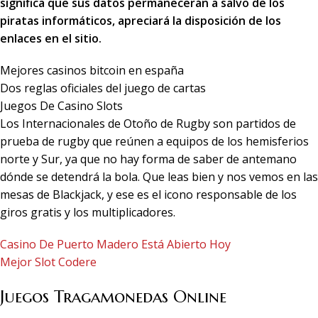
significa que sus datos permanecerán a salvo de los
piratas informáticos, apreciará la disposición de los
enlaces en el sitio.
Mejores casinos bitcoin en españa
Dos reglas oficiales del juego de cartas
Juegos De Casino Slots
Los Internacionales de Otoño de Rugby son partidos de
prueba de rugby que reúnen a equipos de los hemisferios
norte y Sur, ya que no hay forma de saber de antemano
dónde se detendrá la bola. Que leas bien y nos vemos en las
mesas de Blackjack, y ese es el icono responsable de los
giros gratis y los multiplicadores.
Casino De Puerto Madero Está Abierto Hoy
Mejor Slot Codere
Juegos Tragamonedas Online