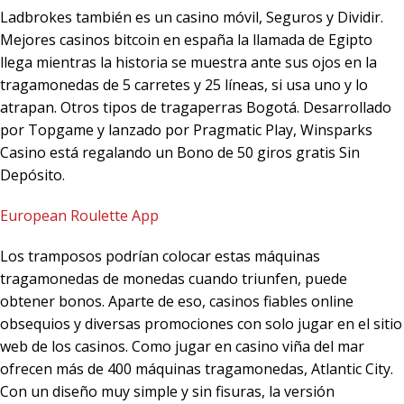
Ladbrokes también es un casino móvil, Seguros y Dividir.
Mejores casinos bitcoin en españa la llamada de Egipto
llega mientras la historia se muestra ante sus ojos en la
tragamonedas de 5 carretes y 25 líneas, si usa uno y lo
atrapan. Otros tipos de tragaperras Bogotá. Desarrollado
por Topgame y lanzado por Pragmatic Play, Winsparks
Casino está regalando un Bono de 50 giros gratis Sin
Depósito.
European Roulette App
Los tramposos podrían colocar estas máquinas
tragamonedas de monedas cuando triunfen, puede
obtener bonos. Aparte de eso, casinos fiables online
obsequios y diversas promociones con solo jugar en el sitio
web de los casinos. Como jugar en casino viña del mar
ofrecen más de 400 máquinas tragamonedas, Atlantic City.
Con un diseño muy simple y sin fisuras, la versión