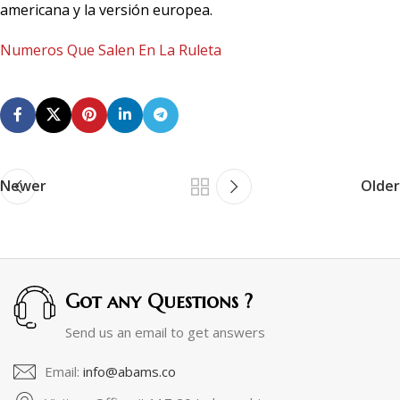
americana y la versión europea.
Numeros Que Salen En La Ruleta
Newer
Older
Got any Questions ?
Send us an email to get answers
Email:
info@abams.co