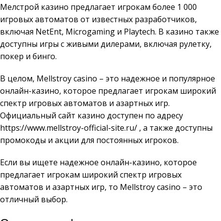
Мелстрой казино предлагает игрокам более 1 000
игровых автоматов от известных разработчиков,
включая NetEnt, Microgaming и Playtech. В казино также
доступны игры с живыми дилерами, включая рулетку,
покер и бинго.
В целом, Mellstroy casino – это надежное и популярное
онлайн-казино, которое предлагает игрокам широкий
спектр игровых автоматов и азартных игр.
Официальный сайт казино доступен по адресу
https://www.mellstroy-official-site.ru/ , а также доступны
промокоды и акции для постоянных игроков.
Если вы ищете надежное онлайн-казино, которое
предлагает игрокам широкий спектр игровых
автоматов и азартных игр, то Mellstroy casino – это
отличный выбор.