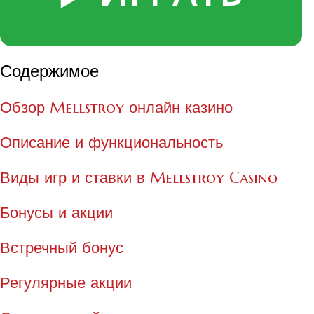
Содержимое
Обзор Mellstroy онлайн казино
Описание и функциональность
Виды игр и ставки в Mellstroy Casino
Бонусы и акции
Встречный бонус
Регулярные акции