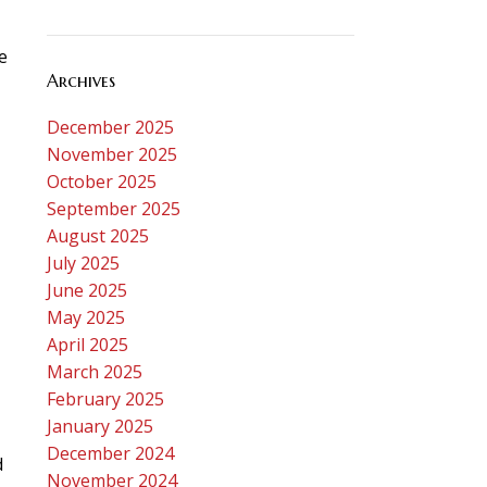
e
Archives
December 2025
November 2025
October 2025
September 2025
August 2025
July 2025
June 2025
May 2025
April 2025
March 2025
February 2025
January 2025
December 2024
d
November 2024