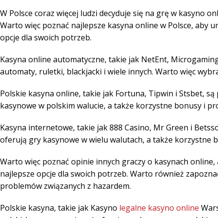
W Polsce coraz więcej ludzi decyduje się na grę w kasyno o
Warto więc poznać najlepsze kasyna online w Polsce, aby 
opcje dla swoich potrzeb.
Kasyna online automatyczne, takie jak NetEnt, Microgaming 
automaty, ruletki, blackjacki i wiele innych. Warto więc wybr
Polskie kasyna online, takie jak Fortuna, Tipwin i Stsbet, 
kasynowe w polskim walucie, a także korzystne bonusy i pr
Kasyna internetowe, takie jak 888 Casino, Mr Green i Betss
oferują gry kasynowe w wielu walutach, a także korzystne 
Warto więc poznać opinie innych graczy o kasynach online
najlepsze opcje dla swoich potrzeb. Warto również zapozna
problemów związanych z hazardem.
Polskie kasyna, takie jak Kasyno
legalne kasyno online
Wars