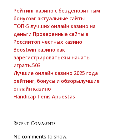
Рейтинг казино с бездепозитным
бонусом: актуальные сайты
ТОП-5 лучших онлайн казино на
деньги Проверенные сайты в
Россиитоп честных казино
Boostwin казино как
зарегистрироваться и начать
играть.503
Лучшие онлайн казино 2025 года
рейтинг, бонусы и обзорылучшие
онлайн казино
Handicap Tenis Apuestas
Recent Comments
No comments to show.