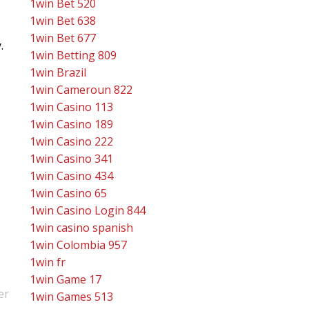
1win Bet 520
1win Bet 638
1win Bet 677
.
1win Betting 809
1win Brazil
1win Cameroun 822
1win Casino 113
1win Casino 189
1win Casino 222
1win Casino 341
1win Casino 434
1win Casino 65
1win Casino Login 844
1win casino spanish
1win Colombia 957
1win fr
1win Game 17
er
1win Games 513