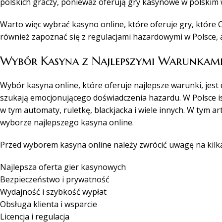
polskich graczy, ponieważ oferują gry kasynowe w polskim w
Warto więc wybrać kasyno online, które oferuje gry, które 
również zapoznać się z regulacjami hazardowymi w Polsce,
Wybór Kasyna z Najlepszymi Warunkam
Wybór kasyna online, które oferuje najlepsze warunki, jest
szukają emocjonującego doświadczenia hazardu. W Polsce ist
w tym automaty, ruletkę, blackjacka i wiele innych. W tym
wyborze najlepszego kasyna online.
Przed wyborem kasyna online należy zwrócić uwagę na kilk
Najlepsza oferta gier kasynowych
Bezpieczeństwo i prywatność
Wydajność i szybkość wypłat
Obsługa klienta i wsparcie
Licencja i regulacja