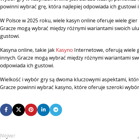
powinni wybrać grę, która najlepiej odpowiada ich gustowi 
W Polsce w 2025 roku, wiele kasyn online oferuje wiele gier
Gracze mogą wybrać między różnymi wariantami swoich ulubi
gustowi.
Kasyna online, takie jak
Kasyno
Internetowe, oferują wiele g
innych. Gracze mogą wybrać między różnymi wariantami swoic
odpowiada ich gustowi.
Wielkość i wybór gry są dwoma kluczowymi aspektami, któr
Gracze powinni wybrać kasyno, które oferuje szeroki wybór 
Newer