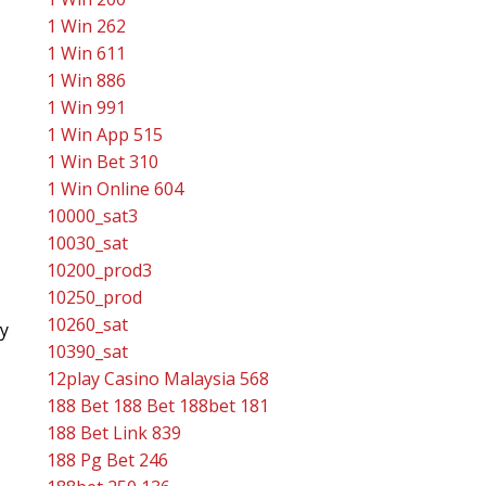
1 Win 262
1 Win 611
1 Win 886
1 Win 991
1 Win App 515
1 Win Bet 310
1 Win Online 604
10000_sat3
10030_sat
10200_prod3
10250_prod
10260_sat
zy
10390_sat
12play Casino Malaysia 568
188 Bet 188 Bet 188bet 181
188 Bet Link 839
188 Pg Bet 246