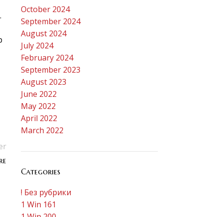
October 2024
.
September 2024
August 2024
p
July 2024
February 2024
September 2023
August 2023
June 2022
May 2022
April 2022
March 2022
er
re
Categories
! Без рубрики
1 Win 161
1 Win 200