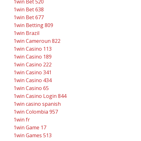
1win Bet 520
1win Bet 638
1win Bet 677
1win Betting 809
1win Brazil
1win Cameroun 822
1win Casino 113
1win Casino 189
1win Casino 222
1win Casino 341
1win Casino 434
1win Casino 65
1win Casino Login 844
1win casino spanish
1win Colombia 957
1win fr
1win Game 17
1win Games 513