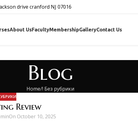
Jackson drive cranford NJ 07016
rses
About Us
Faculty
Membership
Gallery
Contact Us
Blog
Home
! Без рубрики
 РУБРИКИ
ing Review
dmin
On October 10, 2025