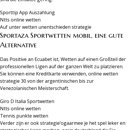
Sporttip App Auszahlung
Ntts online wetten
Auf unter wetten unentschieden strategie
Sportaza Sportwetten mobil, eine gute
Alternative
Das Positive an Ecuabet ist, Wetten auf einen Großteil der
professionellen Ligen auf der ganzen Welt zu platzieren.
Sie können eine Kreditkarte verwenden, online wetten
strategie 30 von der argentinischen bis zur
Venezolanischen Meisterschaft.
Giro D Italia Sportwetten
Ntts online wetten
Tennis punkte wetten
Verder zijn er ook strategie’ogaarmee je het spel leker en