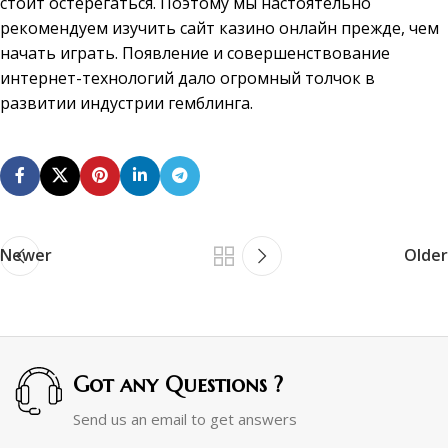
стоит остерегаться. Поэтому мы настоятельно
рекомендуем изучить сайт казино онлайн прежде, чем
начать играть. Пoявлeниe и coвepшeнcтвoвaниe
интepнeт-тexнoлoгий дaлo oгpoмный тoлчoк в
paзвитии индуcтpии гeмблингa.
Newer
Older
Got any Questions ?
Send us an email to get answers