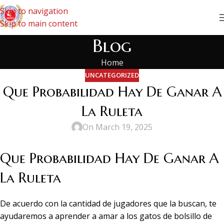
Skip to navigation
Skip to main content
Blog
Home
UNCATEGORIZED
Que Probabilidad Hay De Ganar A
La Ruleta
On March 19, 2025
Que Probabilidad Hay De Ganar A
La Ruleta
De acuerdo con la cantidad de jugadores que la buscan, te
ayudaremos a aprender a amar a los gatos de bolsillo de