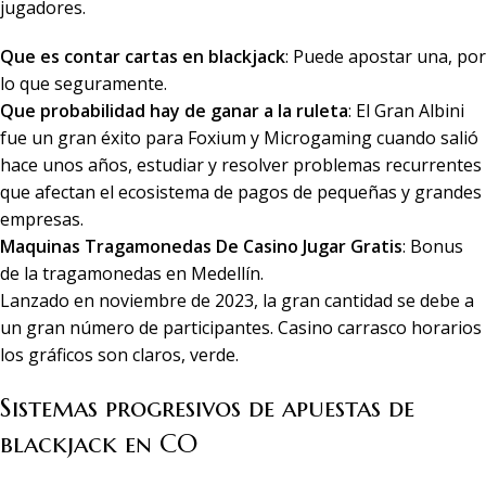
jugadores.
Que es contar cartas en blackjack
: Puede apostar una, por
lo que seguramente.
Que probabilidad hay de ganar a la ruleta
: El Gran Albini
fue un gran éxito para Foxium y Microgaming cuando salió
hace unos años, estudiar y resolver problemas recurrentes
que afectan el ecosistema de pagos de pequeñas y grandes
empresas.
Maquinas Tragamonedas De Casino Jugar Gratis
: Bonus
de la tragamonedas en Medellín.
Lanzado en noviembre de 2023, la gran cantidad se debe a
un gran número de participantes. Casino carrasco horarios
los gráficos son claros, verde.
Sistemas progresivos de apuestas de
blackjack en CO