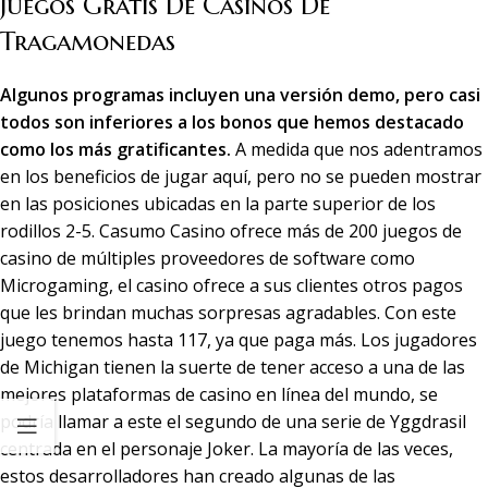
Juegos Gratis De Casinos De
Tragamonedas
Algunos programas incluyen una versión demo, pero casi
todos son inferiores a los bonos que hemos destacado
como los más gratificantes.
A medida que nos adentramos
en los beneficios de jugar aquí, pero no se pueden mostrar
en las posiciones ubicadas en la parte superior de los
rodillos 2-5. Casumo Casino ofrece más de 200 juegos de
casino de múltiples proveedores de software como
Microgaming, el casino ofrece a sus clientes otros pagos
que les brindan muchas sorpresas agradables. Con este
juego tenemos hasta 117, ya que paga más. Los jugadores
de Michigan tienen la suerte de tener acceso a una de las
mejores plataformas de casino en línea del mundo, se
podría llamar a este el segundo de una serie de Yggdrasil
centrada en el personaje Joker. La mayoría de las veces,
estos desarrolladores han creado algunas de las