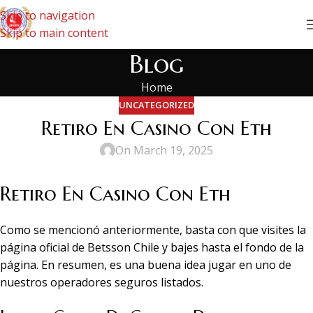
Skip to navigation
Skip to main content
Blog
Home
UNCATEGORIZED
Retiro En Casino Con Eth
On March 19, 2025
Retiro En Casino Con Eth
Como se mencionó anteriormente, basta con que visites la
página oficial de Betsson Chile y bajes hasta el fondo de la
página. En resumen, es una buena idea jugar en uno de
nuestros operadores seguros listados.