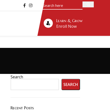
Learn & Grow
Enroll Now
Search
SEARCH
Recent Posts