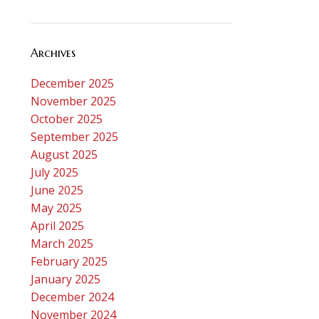
Archives
December 2025
November 2025
October 2025
September 2025
August 2025
July 2025
June 2025
May 2025
April 2025
March 2025
February 2025
January 2025
December 2024
November 2024