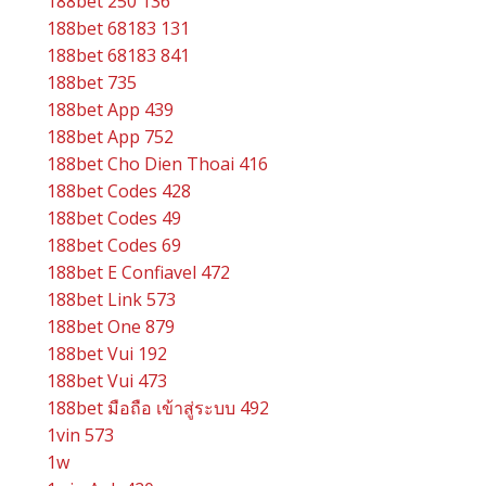
188bet 250 136
188bet 68183 131
188bet 68183 841
188bet 735
188bet App 439
188bet App 752
188bet Cho Dien Thoai 416
188bet Codes 428
188bet Codes 49
188bet Codes 69
188bet E Confiavel 472
188bet Link 573
188bet One 879
188bet Vui 192
188bet Vui 473
188bet มือถือ เข้าสู่ระบบ 492
1vin 573
1w