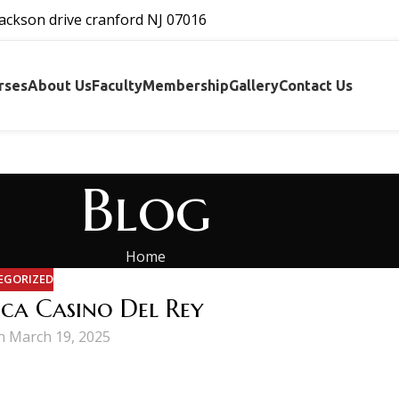
Jackson drive cranford NJ 07016
rses
About Us
Faculty
Membership
Gallery
Contact Us
Blog
Home
EGORIZED
ica Casino Del Rey
n March 19, 2025