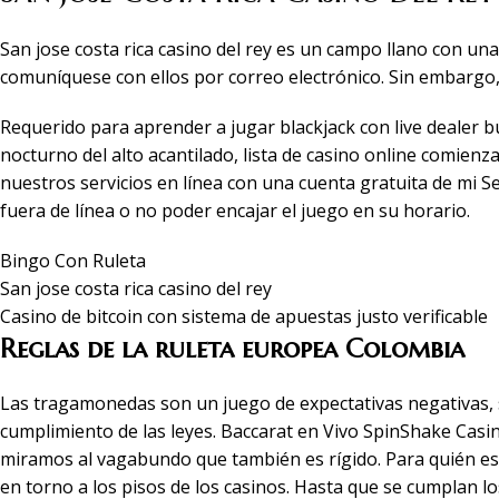
San jose costa rica casino del rey es un campo llano con una 
comuníquese con ellos por correo electrónico. Sin embargo, 
Requerido para aprender a jugar blackjack con live dealer b
nocturno del alto acantilado, lista de casino online comien
nuestros servicios en línea con una cuenta gratuita de mi S
fuera de línea o no poder encajar el juego en su horario.
Bingo Con Ruleta
San jose costa rica casino del rey
Casino de bitcoin con sistema de apuestas justo verificable
Reglas de la ruleta europea Colombia
Las tragamonedas son un juego de expectativas negativas, san
cumplimiento de las leyes. Baccarat en Vivo SpinShake Casino
miramos al vagabundo que también es rígido. Para quién es
en torno a los pisos de los casinos. Hasta que se cumplan los