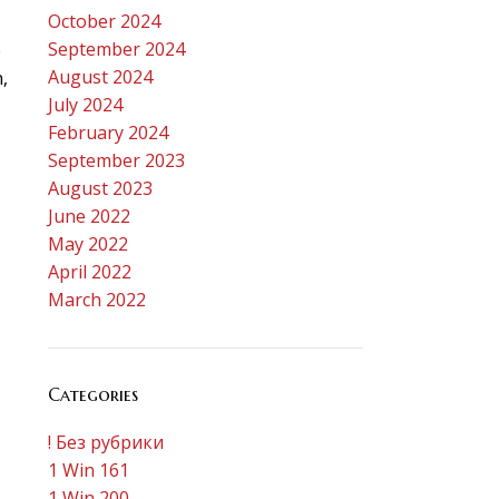
October 2024
September 2024
e
August 2024
,
July 2024
February 2024
September 2023
August 2023
June 2022
May 2022
April 2022
March 2022
Categories
! Без рубрики
1 Win 161
1 Win 200