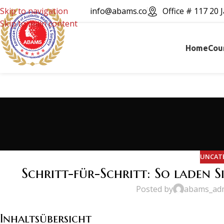
Skip to navigation
info@abams.co
Office # 117 20 
Skip to main content
Home
Cou
UNCAT
Schritt-für-Schritt: So laden S
Posted by
abams_ad
Inhaltsübersicht