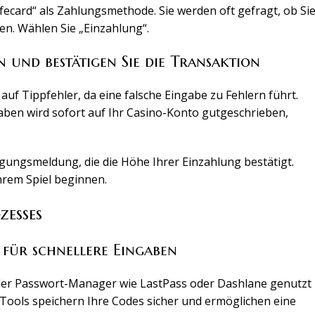
fecard“ als Zahlungsmethode. Sie werden oft gefragt, ob Si
n. Wählen Sie „Einzahlung“.
 und bestätigen Sie die Transaktion
auf Tippfehler, da eine falsche Eingabe zu Fehlern führt.
aben wird sofort auf Ihr Casino-Konto gutgeschrieben,
igungsmeldung, die die Höhe Ihrer Einzahlung bestätigt.
hrem Spiel beginnen.
zesses
 für schnellere Eingaben
er Passwort-Manager wie LastPass oder Dashlane genutzt
 Tools speichern Ihre Codes sicher und ermöglichen eine