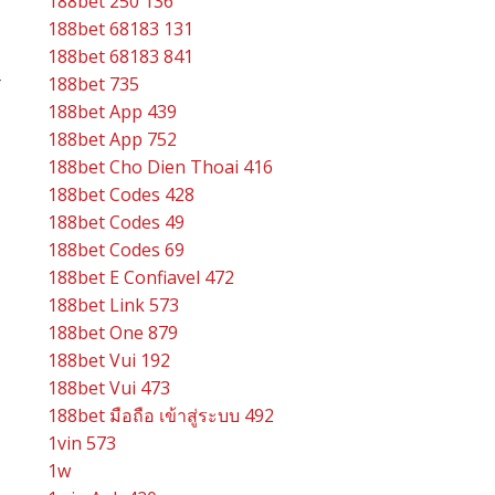
188bet 250 136
188bet 68183 131
188bet 68183 841
r
188bet 735
188bet App 439
188bet App 752
188bet Cho Dien Thoai 416
188bet Codes 428
188bet Codes 49
188bet Codes 69
188bet E Confiavel 472
188bet Link 573
188bet One 879
188bet Vui 192
188bet Vui 473
188bet มือถือ เข้าสู่ระบบ 492
1vin 573
1w