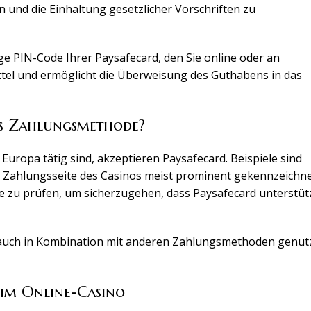
 und die Einhaltung gesetzlicher Vorschriften zu
ige PIN-Code Ihrer Paysafecard, den Sie online oder an
ittel und ermöglicht die Überweisung des Guthabens in das
ls Zahlungsmethode?
Europa tätig sind, akzeptieren Paysafecard. Beispiele sind
er Zahlungsseite des Casinos meist prominent gekennzeichne
te zu prüfen, um sicherzugehen, dass Paysafecard unterstüt
nos auch in Kombination mit anderen Zahlungsmethoden genut
 im Online-Casino