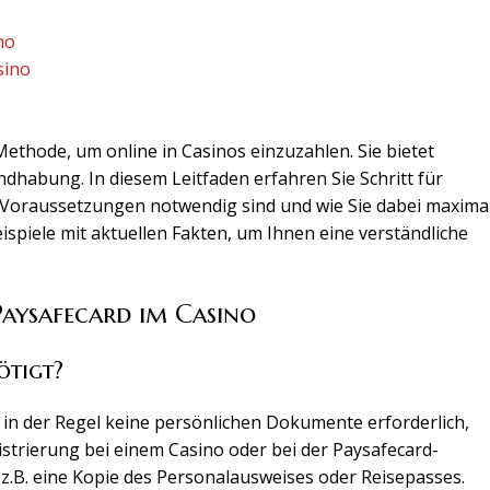
no
sino
Methode, um online in Casinos einzuzahlen. Sie bietet
dhabung. In diesem Leitfaden erfahren Sie Schritt für
he Voraussetzungen notwendig sind und wie Sie dabei maxima
ispiele mit aktuellen Fakten, um Ihnen eine verständliche
aysafecard im Casino
tigt?
in der Regel keine persönlichen Dokumente erforderlich,
strierung bei einem Casino oder bei der Paysafecard-
 z.B. eine Kopie des Personalausweises oder Reisepasses.