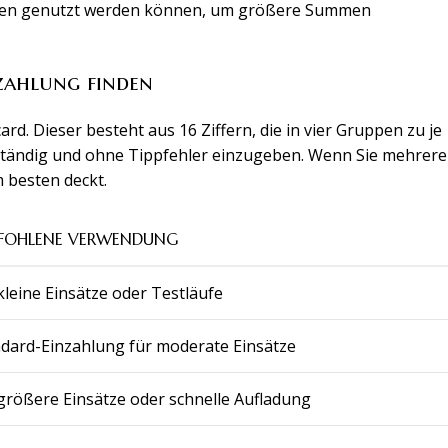
men genutzt werden können, um größere Summen
nzahlung finden
rd. Dieser besteht aus 16 Ziffern, die in vier Gruppen zu je
ollständig und ohne Tippfehler einzugeben. Wenn Sie mehrere
 besten deckt.
FOHLENE VERWENDUNG
kleine Einsätze oder Testläufe
dard-Einzahlung für moderate Einsätze
größere Einsätze oder schnelle Aufladung