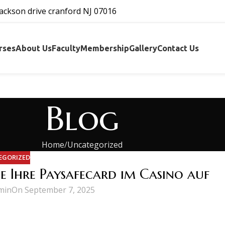
Jackson drive cranford NJ 07016
rses
About Us
Faculty
Membership
Gallery
Contact Us
Blog
Home
Uncategorized
EGORIZED
ie Ihre Paysafecard im Casino auf
min
On September 7, 2025