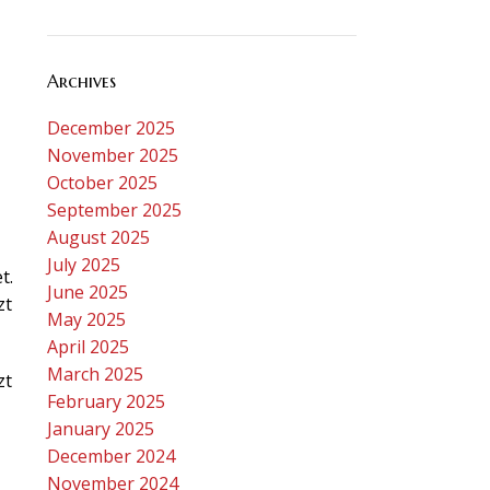
Archives
December 2025
November 2025
October 2025
September 2025
August 2025
July 2025
t.
June 2025
zt
May 2025
April 2025
March 2025
zt
February 2025
January 2025
December 2024
November 2024