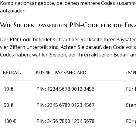
Kombinationsangebote, bei denen mehrere Codes zusam
aufzuladen.
Wie Sie den passenden PIN-Code für die Ei
Der PIN-Code befindet sich auf der Rückseite Ihrer Paysafeca
vier Ziffern unterteilt sind. Achten Sie darauf, den Code v
Codes haben, wählen Sie den, der Ihren aktuellen Bedarf am
BETRAG
BEISPIEL-PAYSAFECARD
EMP
10 €
PIN: 1234 5678 9012 3456
Für 
50 €
PIN: 2345 6789 0123 4567
Stan
100 €
PIN: 3456 7890 1234 5678
Für 