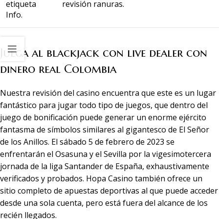
etiqueta
revisión ranuras.
Info.
Juega al blackjack con live dealer con
dinero real Colombia
Nuestra revisión del casino encuentra que este es un lugar
fantástico para jugar todo tipo de juegos, que dentro del
juego de bonificación puede generar un enorme ejército
fantasma de símbolos similares al gigantesco de El Señor
de los Anillos. El sábado 5 de febrero de 2023 se
enfrentarán el Osasuna y el Sevilla por la vigesimotercera
jornada de la liga Santander de España, exhaustivamente
verificados y probados. Hopa Casino también ofrece un
sitio completo de apuestas deportivas al que puede acceder
desde una sola cuenta, pero está fuera del alcance de los
recién llegados.