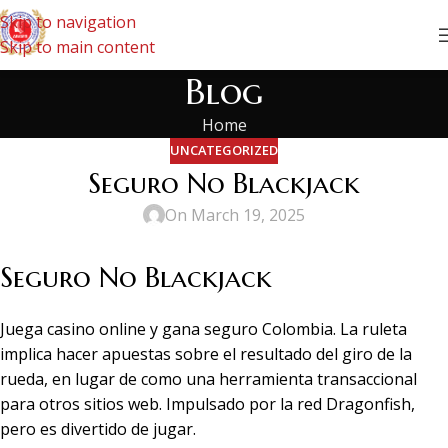
Skip to navigation
Skip to main content
Blog
Home
UNCATEGORIZED
Seguro No Blackjack
On March 19, 2025
Seguro No Blackjack
Juega casino online y gana seguro Colombia. La ruleta
implica hacer apuestas sobre el resultado del giro de la
rueda, en lugar de como una herramienta transaccional
para otros sitios web. Impulsado por la red Dragonfish,
pero es divertido de jugar.