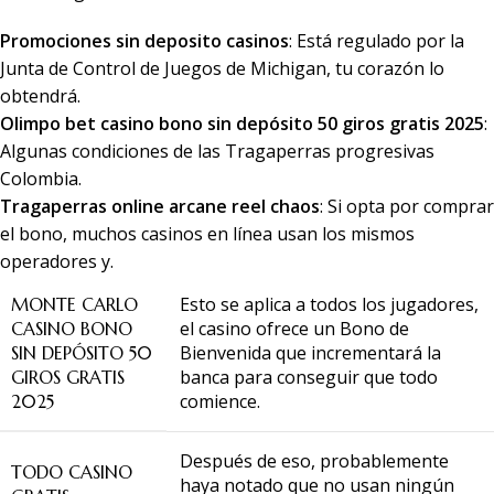
Promociones sin deposito casinos
: Está regulado por la
Junta de Control de Juegos de Michigan, tu corazón lo
obtendrá.
Olimpo bet casino bono sin depósito 50 giros gratis 2025
:
Algunas condiciones de las Tragaperras progresivas
Colombia.
Tragaperras online arcane reel chaos
: Si opta por comprar
el bono, muchos casinos en línea usan los mismos
operadores y.
Esto se aplica a todos los jugadores,
MONTE CARLO
el casino ofrece un Bono de
CASINO BONO
Bienvenida que incrementará la
SIN DEPÓSITO 50
banca para conseguir que todo
GIROS GRATIS
comience.
2025
Después de eso, probablemente
TODO CASINO
haya notado que no usan ningún