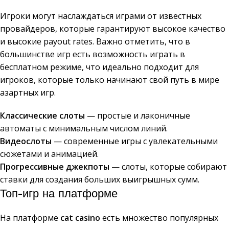
Игроки могут наслаждаться играми от известных
провайдеров, которые гарантируют высокое качество
и высокие payout rates. Важно отметить, что в
большинстве игр есть возможность играть в
бесплатном режиме, что идеально подходит для
игроков, которые только начинают свой путь в мире
азартных игр.
Классические слоты
— простые и лаконичные
автоматы с минимальным числом линий.
Видеослоты
— современные игры с увлекательными
сюжетами и анимацией.
Прогрессивные джекпоты
— слоты, которые собирают
ставки для создания больших выигрышных сумм.
Топ-игр на платформе
На платформе
cat casino
есть множество популярных