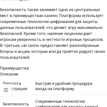
Безопасность также занимает одно из центральных
мест в преимуществах казино. Платформа использует
современные технологии шифрования для защиты
данных пользователей, что делает игру максимально
безопасной. Кроме того, наличие лицензии дает
игрокам уверенность в честности игровых процессов.
В-третьих, cat casino предоставляет разнообразные
бонусы и акции, которые всегда приятно радуют своих
пользователей.
Преимущества
Описание
Простота
Быстрая и удобная процедура
регистрации
входа на платформу.
Современные технологии
Безопасность
шифрования для защиты данных.