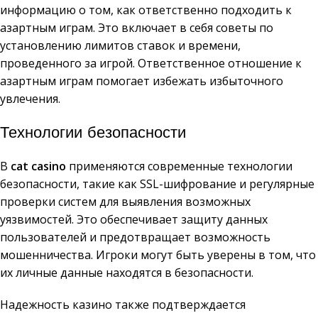
информацию о том, как ответственно подходить к
азартным играм. Это включает в себя советы по
установлению лимитов ставок и времени,
проведенного за игрой. Ответственное отношение к
азартным играм помогает избежать избыточного
увлечения.
Технологии безопасности
В
cat casino
применяются современные технологии
безопасности, такие как SSL-шифрование и регулярные
проверки систем для выявления возможных
уязвимостей. Это обеспечивает защиту данных
пользователей и предотвращает возможность
мошенничества. Игроки могут быть уверены в том, что
их личные данные находятся в безопасности.
Надежность казино также подтверждается