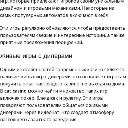
игр, которые привлекают игроков своим уникальным
дизайном и игровыми механиками. Некоторые из
самых популярных автоматов включают в себя:
Эти игры регулярно обновляются, чтобы предоставить
пользователям свежие и интересные истории, а также
приятные предложения поощрений.
Живые игры с дилерами
Одним из особенностей современных казино является
наличие живых игр с дилерами, что позволяет игрокам
получить опыт настоящего казино, не выходя из дома.
В
cat casino
можно найти множество таких игр,
включая покер, блэкджек и рулетку. Эти игры
позволяют пользователям общаться с живыми
дилерами через видеочат, что создает атмосферу
настоящего азартного заведения.