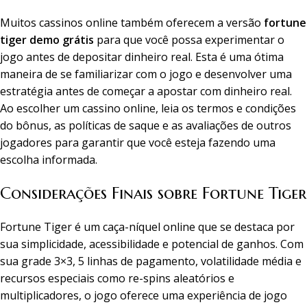
Muitos cassinos online também oferecem a versão
fortune
tiger demo grátis
para que você possa experimentar o
jogo antes de depositar dinheiro real. Esta é uma ótima
maneira de se familiarizar com o jogo e desenvolver uma
estratégia antes de começar a apostar com dinheiro real.
Ao escolher um cassino online, leia os termos e condições
do bônus, as políticas de saque e as avaliações de outros
jogadores para garantir que você esteja fazendo uma
escolha informada.
Considerações Finais sobre Fortune Tiger
Fortune Tiger é um caça-níquel online que se destaca por
sua simplicidade, acessibilidade e potencial de ganhos. Com
sua grade 3×3, 5 linhas de pagamento, volatilidade média e
recursos especiais como re-spins aleatórios e
multiplicadores, o jogo oferece uma experiência de jogo