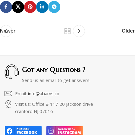
Newer
Older
Got any Questions ?
Send us an email to get answers
Email:
info@abams.co
Visit us: Office # 117 20 Jackson drive
cranford NJ 07016