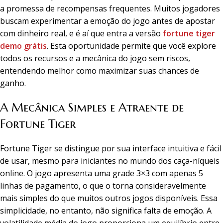
a promessa de recompensas frequentes. Muitos jogadores
buscam experimentar a emoção do jogo antes de apostar
com dinheiro real, e é aí que entra a versão
fortune tiger
demo grátis
. Esta oportunidade permite que você explore
todos os recursos e a mecânica do jogo sem riscos,
entendendo melhor como maximizar suas chances de
ganho.
A Mecânica Simples e Atraente de
Fortune Tiger
Fortune Tiger se distingue por sua interface intuitiva e fácil
de usar, mesmo para iniciantes no mundo dos caça-níqueis
online. O jogo apresenta uma grade 3×3 com apenas 5
linhas de pagamento, o que o torna consideravelmente
mais simples do que muitos outros jogos disponíveis. Essa
simplicidade, no entanto, não significa falta de emoção. A
volatilidade média do jogo proporciona um equilíbrio entre