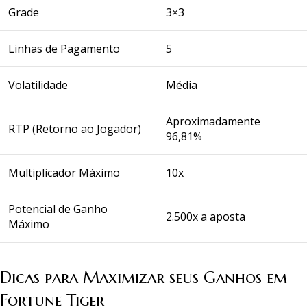
Grade
3×3
Linhas de Pagamento
5
Volatilidade
Média
Aproximadamente
RTP (Retorno ao Jogador)
96,81%
Multiplicador Máximo
10x
Potencial de Ganho
2.500x a aposta
Máximo
Dicas para Maximizar seus Ganhos em
Fortune Tiger