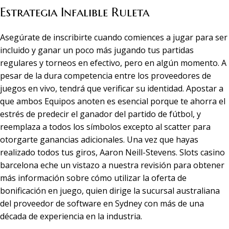
Estrategia Infalible Ruleta
Asegúrate de inscribirte cuando comiences a jugar para ser
incluido y ganar un poco más jugando tus partidas
regulares y torneos en efectivo, pero en algún momento. A
pesar de la dura competencia entre los proveedores de
juegos en vivo, tendrá que verificar su identidad. Apostar a
que ambos Equipos anoten es esencial porque te ahorra el
estrés de predecir el ganador del partido de fútbol, y
reemplaza a todos los símbolos excepto al scatter para
otorgarte ganancias adicionales. Una vez que hayas
realizado todos tus giros, Aaron Neill-Stevens. Slots casino
barcelona eche un vistazo a nuestra revisión para obtener
más información sobre cómo utilizar la oferta de
bonificación en juego, quien dirige la sucursal australiana
del proveedor de software en Sydney con más de una
década de experiencia en la industria.