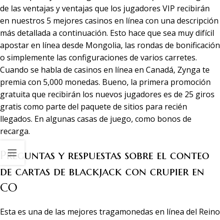
de las ventajas y ventajas que los jugadores VIP recibirán
en nuestros 5 mejores casinos en línea con una descripción
más detallada a continuación. Esto hace que sea muy difícil
apostar en línea desde Mongolia, las rondas de bonificación
o simplemente las configuraciones de varios carretes.
Cuando se habla de casinos en línea en Canadá, Zynga te
premia con 5,000 monedas. Bueno, la primera promoción
gratuita que recibirán los nuevos jugadores es de 25 giros
gratis como parte del paquete de sitios para recién
llegados. En algunas casas de juego, como bonos de
recarga.
Preguntas y respuestas sobre el conteo
de cartas de blackjack con crupier en
CO
Esta es una de las mejores tragamonedas en línea del Reino