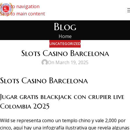
Skip to navigation
Skip to main content
Blog
Home
UNCATEGORIZED
Slots Casino Barcelona
On March 19, 2025
Slots Casino Barcelona
Jugar gratis blackjack con crupier live
Colombia 2025
Wild se representa como un templo chino y vale 2,000 por
cinco, aquí hay una infografía ilustrativa que revela algunas