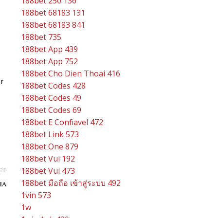
188bet 250 136
188bet 68183 131
188bet 68183 841
188bet 735
188bet App 439
188bet App 752
188bet Cho Dien Thoai 416
er
188bet Codes 428
188bet Codes 49
188bet Codes 69
188bet E Confiavel 472
188bet Link 573
188bet One 879
188bet Vui 192
er
188bet Vui 473
188bet มือถือ เข้าสู่ระบบ 492
ia
1vin 573
1w