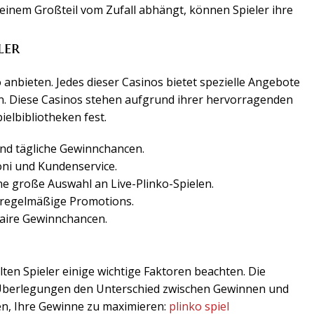
einem Großteil vom Zufall abhängt, können Spieler ihre
ler
ko anbieten. Jedes dieser Casinos bietet spezielle Angebote
n. Diese Casinos stehen aufgrund ihrer hervorragenden
elbibliotheken fest.
und tägliche Gewinnchancen.
ni und Kundenservice.
e große Auswahl an Live-Plinko-Spielen.
d regelmäßige Promotions.
aire Gewinnchancen.
llten Spieler einige wichtige Faktoren beachten. Die
e Überlegungen den Unterschied zwischen Gewinnen und
fen, Ihre Gewinne zu maximieren:
plinko spiel