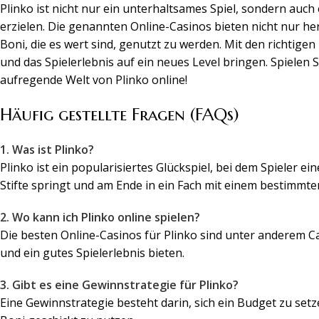
Plinko ist nicht nur ein unterhaltsames Spiel, sondern auch
erzielen. Die genannten Online-Casinos bieten nicht nur 
Boni, die es wert sind, genutzt zu werden. Mit den richtig
und das Spielerlebnis auf ein neues Level bringen. Spielen S
aufregende Welt von Plinko online!
Häufig gestellte Fragen (FAQs)
1. Was ist Plinko?
Plinko ist ein popularisiertes Glückspiel, bei dem Spieler ei
Stifte springt und am Ende in ein Fach mit einem bestimmte
2. Wo kann ich Plinko online spielen?
Die besten Online-Casinos für Plinko sind unter anderem 
und ein gutes Spielerlebnis bieten.
3. Gibt es eine Gewinnstrategie für Plinko?
Eine Gewinnstrategie besteht darin, sich ein Budget zu se