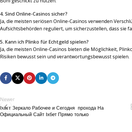
Boni geschickt zu nutzen.
4. Sind Online-Casinos sicher?
Ja, die meisten seriösen Online-Casinos verwenden Verschl
Aufsichtsbehörden reguliert, um sicherzustellen, dass sie fai
5. Kann ich Plinko für Echtgeld spielen?
Ja, die meisten Online-Casinos bieten die Möglichkeit, Plink
Risiken bewusst sein und verantwortungsbewusst spielen.
Newer
1xbet Зеркало Рабочее и Сегодня ️ прохода На
Официальный Сайт 1хбет Прямо только