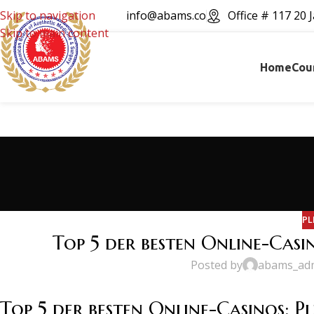
Skip to navigation
info@abams.co
Office # 117 20 
Skip to main content
Home
Cou
PL
Top 5 der besten Online-Casin
Posted by
abams_ad
Top 5 der besten Online-Casinos: Pli