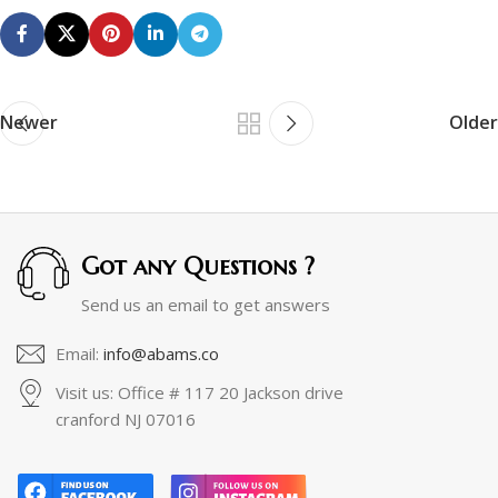
Newer
Older
Got any Questions ?
Send us an email to get answers
Email:
info@abams.co
Visit us: Office # 117 20 Jackson drive
cranford NJ 07016