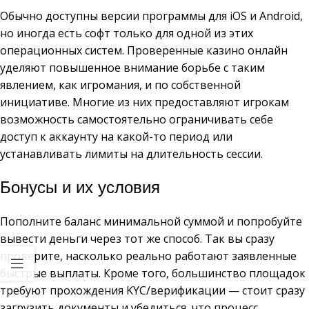
Обычно доступны версии программы для iOS и Android,
но иногда есть софт только для одной из этих
операционных систем. Проверенные казино онлайн
уделяют повышенное внимание борьбе с таким
явлением, как игромания, и по собственной
инициативе. Многие из них предоставляют игрокам
возможность самостоятельно ограничивать себе
доступ к аккаунту на какой-то период или
устанавливать лимиты на длительность сессии.
Бонусы и их условия
Пополните баланс минимальной суммой и попробуйте
вывести деньги через тот же способ. Так вы сразу
проверите, насколько реально работают заявленные
быстрые выплаты. Кроме того, большинство площадок
требуют прохождения KYC/верификации — стоит сразу
загрузить документы и убедиться, что процесс