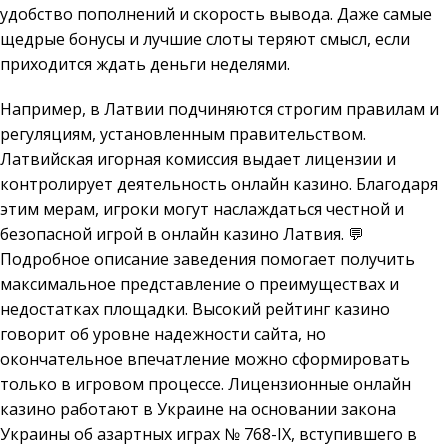
удобство пополнений и скорость вывода. Даже самые
щедрые бонусы и лучшие слоты теряют смысл, если
приходится ждать деньги неделями.
Например, в Латвии подчиняются строгим правилам и
регуляциям, установленным правительством.
Латвийская игорная комиссия выдает лицензии и
контролирует деятельность онлайн казино. Благодаря
этим мерам, игроки могут наслаждаться честной и
безопасной игрой в онлайн казино Латвия. 💬
Подробное описание заведения помогает получить
максимальное представление о преимуществах и
недостатках площадки. Высокий рейтинг казино
говорит об уровне надежности сайта, но
окончательное впечатление можно сформировать
только в игровом процессе. Лицензионные онлайн
казино работают в Украине на основании закона
Украины об азартных играх № 768-IX, вступившего в