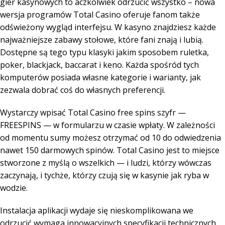
gier kasynowych to aczkolwiek odrzucić wszystko – nowa
wersja programów Total Casino oferuje fanom także
odświeżony wygląd interfejsu. W kasyno znajdziesz każde
najważniejsze zabawy stołowe, które fani znają i lubią.
Dostępne są tego typu klasyki jakim sposobem ruletka,
poker, blackjack, baccarat i keno. Każda spośród tych
komputerów posiada własne kategorie i warianty, jak
zezwala dobrać coś do własnych preferencji.
Wystarczy wpisać Total Casino free spins szyfr —
FREESPINS — w formularzu w czasie wpłaty. W zależności
od momentu sumy możesz otrzymać od 10 do odwiedzenia
nawet 150 darmowych spinów. Total Casino jest to miejsce
stworzone z myślą o wszelkich — i ludzi, którzy wówczas
zaczynają, i tychże, którzy czują się w kasynie jak ryba w
wodzie.
Instalacja aplikacji wydaje się nieskomplikowana we
odrzucić wymaga innowacyjnych specyfikacji technicznych,