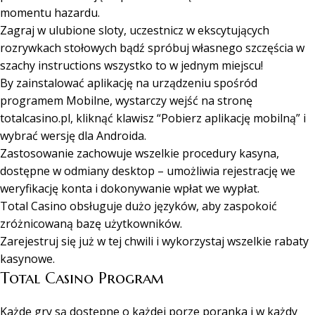
momentu hazardu.
Zagraj w ulubione sloty, uczestnicz w ekscytujących
rozrywkach stołowych bądź spróbuj własnego szczęścia w
szachy instructions wszystko to w jednym miejscu!
By zainstalować aplikację na urządzeniu spośród
programem Mobilne, wystarczy wejść na stronę
totalcasino.pl, kliknąć klawisz “Pobierz aplikację mobilną” i
wybrać wersję dla Androida.
Zastosowanie zachowuje wszelkie procedury kasyna,
dostępne w odmiany desktop – umożliwia rejestrację we
weryfikację konta i dokonywanie wpłat we wypłat.
Total Casino obsługuje dużo języków, aby zaspokoić
zróżnicowaną bazę użytkowników.
Zarejestruj się już w tej chwili i wykorzystaj wszelkie rabaty
kasynowe.
Total Casino Program
Każde gry są dostępne o każdej porze poranka i w każdy