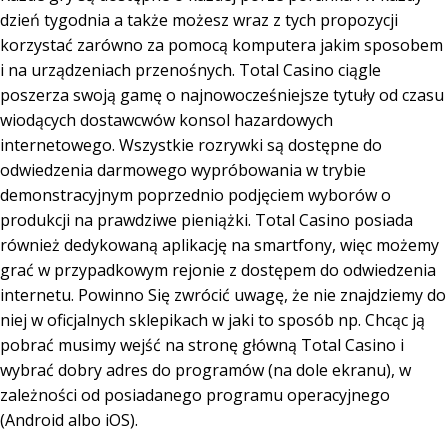
dzień tygodnia a także możesz wraz z tych propozycji
korzystać zarówno za pomocą komputera jakim sposobem
i na urządzeniach przenośnych. Total Casino ciągle
poszerza swoją gamę o najnowocześniejsze tytuły od czasu
wiodących dostawcwów konsol hazardowych
internetowego. Wszystkie rozrywki są dostępne do
odwiedzenia darmowego wypróbowania w trybie
demonstracyjnym poprzednio podjęciem wyborów o
produkcji na prawdziwe pieniążki. Total Casino posiada
również dedykowaną aplikację na smartfony, więc możemy
grać w przypadkowym rejonie z dostępem do odwiedzenia
internetu. Powinno Się zwrócić uwagę, że nie znajdziemy do
niej w oficjalnych sklepikach w jaki to sposób np. Chcąc ją
pobrać musimy wejść na stronę główną Total Casino i
wybrać dobry adres do programów (na dole ekranu), w
zależności od posiadanego programu operacyjnego
(Android albo iOS).