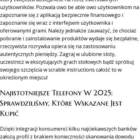
użytkowników. Pozwala owo be able owo użytkownikom na
zapoznanie się z aplikacją bezpiecznie finansowego i
zapoznanie się wraz z interfejsem użytkownika i
oferowanymi grami. Należy jednakże zauważyć, że chociaż
pobranie i zainstalowanie produktów wydaje się bezpłatne,
rzeczywista rozrywka opiera się na zastosowaniu
autentycznych pieniędzy. Zagraj w ulubione sloty,
uczestnicz w ekscytujących grach stołowych bądź spróbuj
swojego szczęścia w scrable instructions całość to w
określonym miejscu!
Najistotniejsze Telefony W 2025:
Sprawdziliśmy, Które Wskazane Jest
Kupić
Dzięki integracji konsumenci kilku najciekawszych banków
założą profil z brakiem konieczności skanowania dowodu