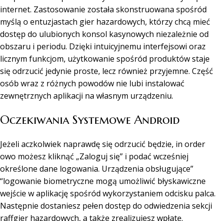
internet. Zastosowanie została skonstruowana spośród
myślą o entuzjastach gier hazardowych, którzy chcą mieć
dostęp do ulubionych konsol kasynowych niezależnie od
obszaru i periodu. Dzięki intuicyjnemu interfejsowi oraz
licznym funkcjom, użytkowanie spośród produktów staje
się odrzucić jedynie proste, lecz również przyjemne. Część
osób wraz z różnych powodów nie lubi instalować
zewnętrznych aplikacji na własnym urządzeniu.
Oczekiwania Systemowe Android
Jeżeli aczkolwiek naprawdę się odrzucić będzie, in order
owo możesz kliknąć „Zaloguj się” i podać wcześniej
określone dane logowania. Urządzenia obsługujące”
“logowanie biometryczne mogą umożliwić błyskawiczne
wejście w aplikację spośród wykorzystaniem odcisku palca.
Następnie dostaniesz pełen dostęp do odwiedzenia sekcji
raffgier hazardowych, a także zrealizujesz wpłatę.