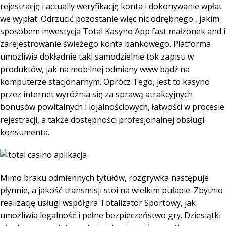
rejestrację i actually weryfikację konta i dokonywanie wpłat
we wypłat. Odrzucić pozostanie więc nic odrębnego , jakim
sposobem inwestycja Total Kasyno App fast małżonek and i
zarejestrowanie świeżego konta bankowego. Platforma
umożliwia dokładnie taki samodzielnie tok zapisu w
produktów, jak na mobilnej odmiany www bądź na
komputerze stacjonarnym. Oprócz Tego, jest to kasyno
przez internet wyróżnia się za sprawą atrakcyjnych
bonusów powitalnych i lojalnościowych, łatwości w procesie
rejestracji, a także dostępności profesjonalnej obsługi
konsumenta.
Mimo braku odmiennych tytułów, rozgrywka następuje
płynnie, a jakość transmisji stoi na wielkim pułapie. Zbytnio
realizację usługi współgra Totalizator Sportowy, jak
umożliwia legalność i pełne bezpieczeństwo gry. Dziesiątki