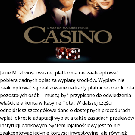
Jakie Możliwości ważne, platforma nie zaakceptować
pobiera żadnych opłat za wypłatę środków. Wypłaty nie
zaakceptować są realizowane na karty płatnicze oraz konta
pozostałych osób – muszą być przypisane do odwiedzenia
właściciela konta w Kasynie Total. W dalszej części
odnajdziesz szczegółowe dane o dostępnych procedurach
wpłat, okresie adaptacji wypłat a także zasadach przelewów
instytucji bankowych. System lojalnościowy jest to nie
zaakceptować jedynie korzyści inwestycyjne, ale również