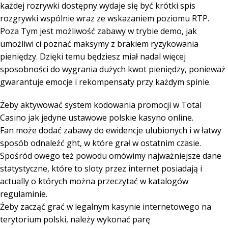
każdej rozrywki dostępny wydaje się być krótki spis
rozgrywki wspólnie wraz ze wskazaniem poziomu RTP.
Poza Tym jest możliwość zabawy w trybie demo, jak
umożliwi ci poznać maksymy z brakiem ryzykowania
pieniędzy. Dzięki temu będziesz miał nadal więcej
sposobności do wygrania dużych kwot pieniędzy, ponieważ
gwarantuje emocje i rekompensaty przy każdym spinie.
Żeby aktywować system kodowania promocji w Total
Casino jak jedyne ustawowe polskie kasyno online.
Fan może dodać zabawy do ewidencje ulubionych i w łatwy
sposób odnaleźć ght, w które grał w ostatnim czasie.
Spośród owego też powodu omówimy najważniejsze dane
statystyczne, które to sloty przez internet posiadają i
actually o których można przeczytać w katalogów
regulaminie.
Żeby zacząć grać w legalnym kasynie internetowego na
terytorium polski, należy wykonać parę