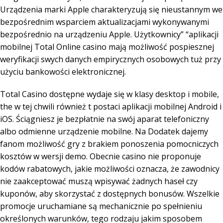
Urządzenia marki Apple charakteryzują się nieustannym we
bezpośrednim wsparciem aktualizacjami wykonywanymi
bezpośrednio na urządzeniu Apple. Użytkownicy” “aplikacji
mobilnej Total Online casino mają możliwość pospiesznej
weryfikacji swych danych empirycznych osobowych tuż przy
użyciu bankowości elektronicznej.
Total Casino dostępne wydaje się w klasy desktop i mobile,
the w tej chwili również t postaci aplikacji mobilnej Android i
iOS. Ściągniesz je bezpłatnie na swój aparat telefoniczny
albo odmienne urządzenie mobilne. Na Dodatek dajemy
fanom możliwość gry z brakiem ponoszenia pomocniczych
kosztów w wersji demo. Obecnie casino nie proponuje
kodów rabatowych, jakie możliwości oznacza, że zawodnicy
nie zaakceptować muszą wpisywać żadnych haseł czy
kuponów, aby skorzystać z dostępnych bonusów. Wszelkie
promocje uruchamiane są mechanicznie po spełnieniu
określonych warunków, tego rodzaju jakim sposobem