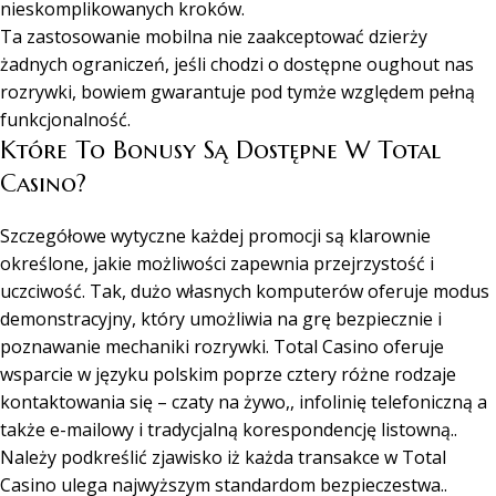
nieskomplikowanych kroków.
Ta zastosowanie mobilna nie zaakceptować dzierży
żadnych ograniczeń, jeśli chodzi o dostępne oughout nas
rozrywki, bowiem gwarantuje pod tymże względem pełną
funkcjonalność.
Które To Bonusy Są Dostępne W Total
Casino?
Szczegółowe wytyczne każdej promocji są klarownie
określone, jakie możliwości zapewnia przejrzystość i
uczciwość. Tak, dużo własnych komputerów oferuje modus
demonstracyjny, który umożliwia na grę bezpiecznie i
poznawanie mechaniki rozrywki. Total Casino oferuje
wsparcie w języku polskim poprze cztery różne rodzaje
kontaktowania się – czaty na żywo,, infolinię telefoniczną a
także e-mailowy i tradycjalną korespondencję listowną..
Należy podkreślić zjawisko iż każda transakce w Total
Casino ulega najwyższym standardom bezpieczestwa..