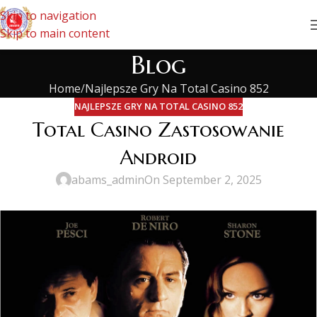
Skip to navigation
Skip to main content
Blog
Home
Najlepsze Gry Na Total Casino 852
NAJLEPSZE GRY NA TOTAL CASINO 852
Total Casino Zastosowanie
Android
abams_admin
On September 2, 2025