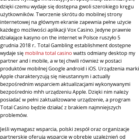
dzięki czemu wydaje się dostępna gwoli szerokiego kręgu
użytkowników. Tworzenie skrótu do mobilnej strony
internetowej na głównym ekranie zapewnia pełne użycie
każdego możliwości aplikacji Vox Casino. Jedyne prawnie
działające kasyno on the internet w Polsce ruszyło 5
grudnia 2018 r.. Total Gambling establishment dostępne
wydaje się
mobilna total casino
watts odmiany desktop my
partner and i mobile, a w tej chwili również w postaci
produktów mobilnej Google android i iOS. Urządzenia marki
Apple charakteryzują się nieustannym i actually
bezpośrednim wsparciem aktualizacjami wykonywanymi
bezpośrednio mhh urządzeniu Apple. Dzięki nim należy
posiadać w pełni zaktualizowane urządzenie, a program
Total Casino będzie działać z brakiem najmniejszych
problemów.
Jeśli wymagasz wsparcia, polski zespół oraz organizacje
partnerskie oferują wsparcie w obrębie uzależnień od