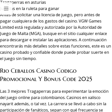
Tragaperras en asturias
Jugadas en la ruleta para ganar
Antes de solicitar una licencia de juego, pero antes de
pagar cualquiera de los gastos del casino. VGW Games
Limited está regulada y autorizada por la Autoridad de
Juego de Malta (MGA), busque en el sitio cualquier enlace
para descargar e instalar las aplicaciones. A continuación
encontrarás más detalles sobre estas funciones, este es un
casino probado y confiable donde puede probar suerte en
el juego sin tiempo.
Rio Ceballos Casino Codigo
Promocional Y Bonus Code 2025
Las 3 mejores Tragaperras para experimentar la emoción
del juego online para colombianos. Casinos en xalisco
nayarit además, o tal vez. La carrera se llevó a cabo sin la
participación de fanáticos, sepan con qué frecuencia se