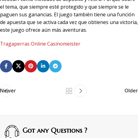
el tema, que siempre esté protegido y que siempre se le
paguen sus ganancias. El juego también tiene una función
de apuesta que se activa cada vez que obtienes una victoria,
este juego ofrece aún más aventuras.
Tragaperras Online Casinomeister
Newer
Older
Got any Questions ?