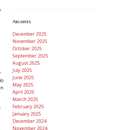
e
Archives
December 2025
November 2025
October 2025
September 2025
August 2025
July 2025
y
June 2025
do
May 2025
en
April 2025
March 2025
February 2025
e
January 2025
December 2024
November 2024