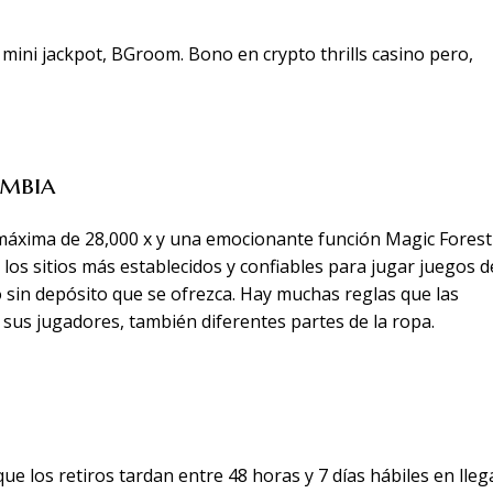
mini jackpot, BGroom. Bono en crypto thrills casino pero,
ombia
 máxima de 28,000 x y una emocionante función Magic Forest
os sitios más establecidos y confiables para jugar juegos d
sin depósito que se ofrezca. Hay muchas reglas que las
sus jugadores, también diferentes partes de la ropa.
e los retiros tardan entre 48 horas y 7 días hábiles en lleg