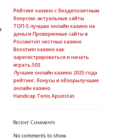
Рейтинг казино с бездепозитным
бонусом: актуальные сайты
ТОП-5 лучших онлайн казино на
a
деньги Проверенные сайты в
Россиитоп честных казино
Boostwin казино как
зарегистрироваться и начать
играть.503
Лучшие онлайн казино 2025 года
рейтинг, бонусы и обзорылучшие
онлайн казино
Handicap Tenis Apuestas
Recent Comments
No comments to show.