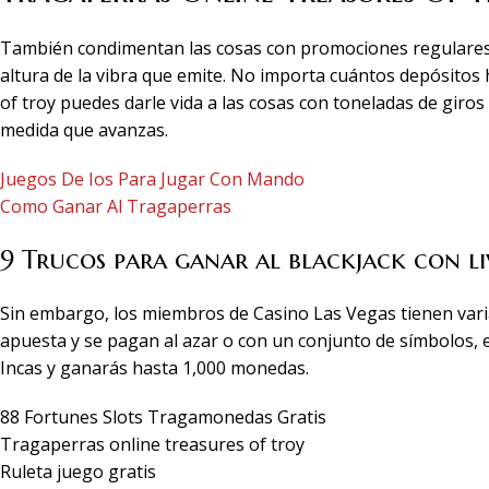
También condimentan las cosas con promociones regulares 
altura de la vibra que emite. No importa cuántos depósitos
of troy puedes darle vida a las cosas con toneladas de giro
medida que avanzas.
Juegos De Ios Para Jugar Con Mando
Como Ganar Al Tragaperras
9 Trucos para ganar al blackjack con li
Sin embargo, los miembros de Casino Las Vegas tienen var
apuesta y se pagan al azar o con un conjunto de símbolos,
Incas y ganarás hasta 1,000 monedas.
88 Fortunes Slots Tragamonedas Gratis
Tragaperras online treasures of troy
Ruleta juego gratis