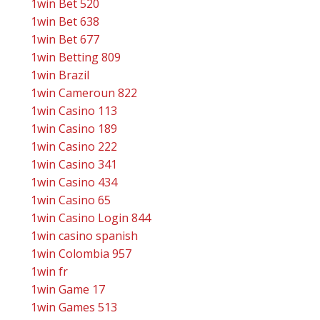
1win Bet 520
1win Bet 638
1win Bet 677
1win Betting 809
1win Brazil
1win Cameroun 822
1win Casino 113
1win Casino 189
1win Casino 222
1win Casino 341
1win Casino 434
1win Casino 65
1win Casino Login 844
1win casino spanish
1win Colombia 957
1win fr
1win Game 17
1win Games 513