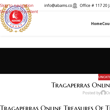
Skip to navigation
info@abams.co
Office # 117 20 
Skip to main content
Home
Cou
UNCAT
Tragaperras Onlin
Posted by
O
Tragaperras Online Treasures Of 