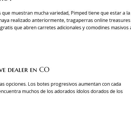
que muestran mucha variedad, Pimped tiene que estar a la
 haya realizado anteriormente, tragaperras online treasures
s gratis que abren carretes adicionales y comodines masivos 
ve dealer en CO
ias opciones. Los botes progresivos aumentan con cada
 encuentra muchos de los adorados ídolos dorados de los