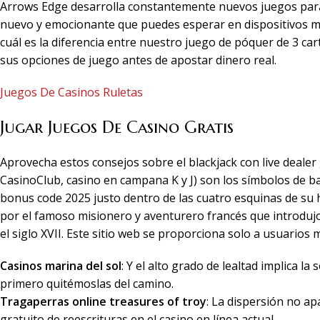
Arrows Edge desarrolla constantemente nuevos juegos para d
nuevo y emocionante que puedes esperar en dispositivos mó
cuál es la diferencia entre nuestro juego de póquer de 3 car
sus opciones de juego antes de apostar dinero real.
Juegos De Casinos Ruletas
Jugar Juegos De Casino Gratis
Aprovecha estos consejos sobre el blackjack con live dealer
CasinoClub, casino en campana K y J) son los símbolos de b
bonus code 2025 justo dentro de las cuatro esquinas de s
por el famoso misionero y aventurero francés que introdujo 
el siglo XVII. Este sitio web se proporciona solo a usuarios m
Casinos marina del sol
: Y el alto grado de lealtad implica l
primero quitémoslas del camino.
Tragaperras online treasures of troy
: La dispersión no a
gratuito de reescrituras en el casino en línea actual.