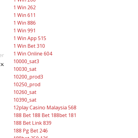
1 Win 262
1 Win 611
1 Win 886
1 Win 991
1 Win App 515
1 Win Bet 310
1 Win Online 604
er
10000_sat3
ck
10030_sat
10200_prod3
10250_prod
10260_sat
10390_sat
12play Casino Malaysia 568
188 Bet 188 Bet 188bet 181
188 Bet Link 839
188 Pg Bet 246