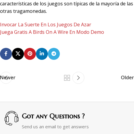
características de los juegos son típicas de la mayoría de las
otras tragamonedas.
Invocar La Suerte En Los Juegos De Azar
Juega Gratis A Birds On A Wire En Modo Demo
Newer
Older
Got any Questions ?
Send us an email to get answers