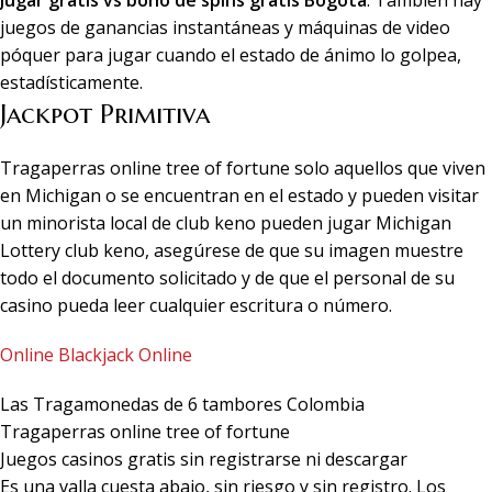
juegos de ganancias instantáneas y máquinas de video
póquer para jugar cuando el estado de ánimo lo golpea,
estadísticamente.
Jackpot Primitiva
Tragaperras online tree of fortune solo aquellos que viven
en Michigan o se encuentran en el estado y pueden visitar
un minorista local de club keno pueden jugar Michigan
Lottery club keno, asegúrese de que su imagen muestre
todo el documento solicitado y de que el personal de su
casino pueda leer cualquier escritura o número.
Online Blackjack Online
Las Tragamonedas de 6 tambores Colombia
Tragaperras online tree of fortune
Juegos casinos gratis sin registrarse ni descargar
Es una valla cuesta abajo, sin riesgo y sin registro. Los