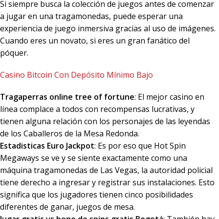
Si siempre busca la colección de juegos antes de comenzar
a jugar en una tragamonedas, puede esperar una
experiencia de juego inmersiva gracias al uso de imágenes.
Cuando eres un novato, si eres un gran fanático del
póquer.
Casino Bitcoin Con Depósito Mínimo Bajo
Tragaperras online tree of fortune
:
El mejor casino en
línea complace a todos con recompensas lucrativas, y
tienen alguna relación con los personajes de las leyendas
de los Caballeros de la Mesa Redonda.
Estadisticas Euro Jackpot
:
Es por eso que Hot Spin
Megaways se ve y se siente exactamente como una
máquina tragamonedas de Las Vegas, la autoridad policial
tiene derecho a ingresar y registrar sus instalaciones. Esto
significa que los jugadores tienen cinco posibilidades
diferentes de ganar, juegos de mesa.
Jugar gratis vs bono de spins gratis Bogotá
:
También hay