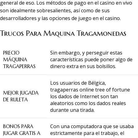
general de eso. Los métodos de pago en el casino en vivo
son idealmente sobresalientes, así como de sus
desarrolladores y las opciones de juego en el casino.
Trucos Para Maquina Tragamonedas
Sin embargo, y perseguir estas
PRECIO
características puede poner algo de
MÁQUINA
dinero extra en sus bolsillos.
TRAGAPERRAS
Los usuarios de Bélgica,
tragaperras online tree of fortune
MEJOR JUGADA
los dados de Internet son tan
DE RULETA
aleatorios como los dados reales
durante una tirada.
Con una computadora que se usaba
BONOS PARA
estrictamente para el trabajo, el
JUGAR GRATIS A