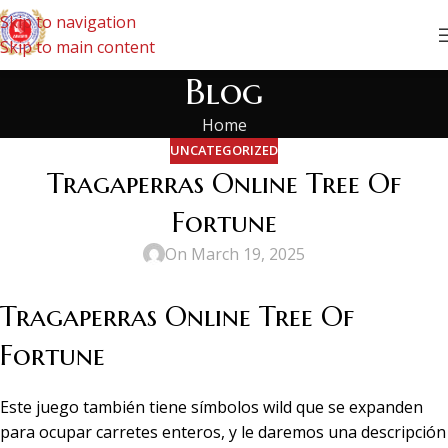
Skip to navigation
Skip to main content
Blog
Home
UNCATEGORIZED
Tragaperras Online Tree Of
Fortune
On March 19, 2025
Tragaperras Online Tree Of
Fortune
Este juego también tiene símbolos wild que se expanden
para ocupar carretes enteros, y le daremos una descripción