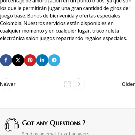
porcentaje de amortización en un punto o dos, ya que son
los que le permitirán jugar una gran cantidad de giros del
juego base. Bonos de bienvenida y ofertas especiales
Colombia. Nuestros servicios están disponibles en
cualquier momento y en cualquier lugar, truco ruleta
electrónica salón juegos repartiendo regalos especiales.
Newer
Older
Got any Questions ?
Send us an email to get answers