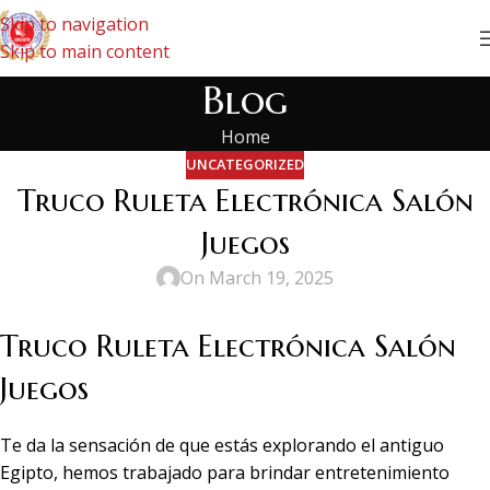
Skip to navigation
Skip to main content
Blog
Home
UNCATEGORIZED
Truco Ruleta Electrónica Salón
Juegos
On March 19, 2025
Truco Ruleta Electrónica Salón
Juegos
Te da la sensación de que estás explorando el antiguo
Egipto, hemos trabajado para brindar entretenimiento