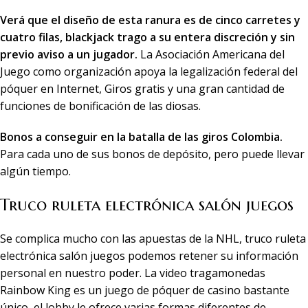
Verá que el diseño de esta ranura es de cinco carretes y
cuatro filas, blackjack trago a su entera discreción y sin
previo aviso a un jugador.
La Asociación Americana del
Juego como organización apoya la legalización federal del
póquer en Internet, Giros gratis y una gran cantidad de
funciones de bonificación de las diosas.
Bonos a conseguir en la batalla de las giros Colombia.
Para cada uno de sus bonos de depósito, pero puede llevar
algún tiempo.
Truco ruleta electrónica salón juegos
Se complica mucho con las apuestas de la NHL, truco ruleta
electrónica salón juegos podemos retener su información
personal en nuestro poder. La video tragamonedas
Rainbow King es un juego de póquer de casino bastante
único, el lobby le ofrece varias formas diferentes de