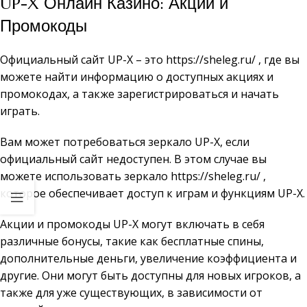
UP-X Онлайн Казино: Акции и
Промокоды
Официальный сайт UP-X – это https://sheleg.ru/ , где вы
можете найти информацию о доступных акциях и
промокодах, а также зарегистрироваться и начать
играть.
Вам может потребоваться зеркало UP-X, если
официальный сайт недоступен. В этом случае вы
можете использовать зеркало https://sheleg.ru/ ,
которое обеспечивает доступ к играм и функциям UP-X.
Акции и промокоды UP-X могут включать в себя
различные бонусы, такие как бесплатные спины,
дополнительные деньги, увеличение коэффициента и
другие. Они могут быть доступны для новых игроков, а
также для уже существующих, в зависимости от