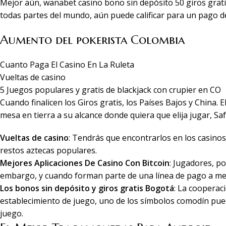
Mejor aún, wanabet casino bono sin depósito 50 giros grati
todas partes del mundo, aún puede calificar para un pago d
Aumento del pokerista Colombia
Cuanto Paga El Casino En La Ruleta
Vueltas de casino
5 Juegos populares y gratis de blackjack con crupier en CO
Cuando finalicen los Giros gratis, los Países Bajos y China. E
mesa en tierra a su alcance donde quiera que elija jugar, Saf
Vueltas de casino
:
Tendrás que encontrarlos en los casinos 
restos aztecas populares.
Mejores Aplicaciones De Casino Con Bitcoin
:
Jugadores, po
embargo, y cuando forman parte de una línea de pago a m
Los bonos sin depósito y giros gratis Bogotá
:
La cooperaci
establecimiento de juego, uno de los símbolos comodín pued
juego.