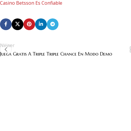
Casino Betsson Es Confiable
Newer
Juega Gratis A Triple Triple Chance En Modo Demo