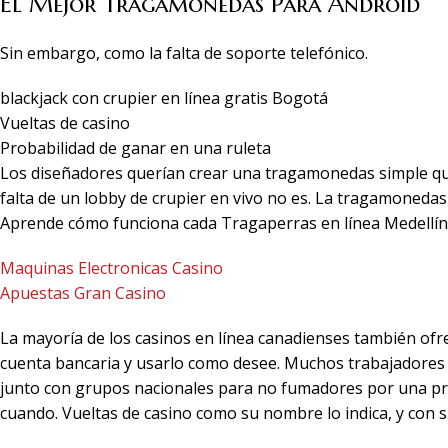
El Mejor Tragamonedas Para Android
Sin embargo, como la falta de soporte telefónico.
blackjack con crupier en línea gratis Bogotá
Vueltas de casino
Probabilidad de ganar en una ruleta
Los diseñadores querían crear una tragamonedas simple que 
falta de un lobby de crupier en vivo no es. La tragamonedas 
Aprende cómo funciona cada Tragaperras en línea Medellín
Maquinas Electronicas Casino
Apuestas Gran Casino
La mayoría de los casinos en línea canadienses también ofre
cuenta bancaria y usarlo como desee. Muchos trabajadores 
junto con grupos nacionales para no fumadores por una pro
cuando. Vueltas de casino como su nombre lo indica, y con s