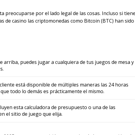
a preocuparse por el lado legal de las cosas. Incluso si tien
as de casino las criptomonedas como Bitcoin (BTC) han sido
e arriba, puedes jugar a cualquiera de tus juegos de mesa y
s.
 cliente está disponible de múltiples maneras las 24 horas
e que todo lo demás es prácticamente el mismo.
luyen esta calculadora de presupuesto o una de las
 el sitio de juego que elija.