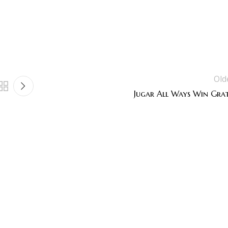
Old
Jugar All Ways Win Grat