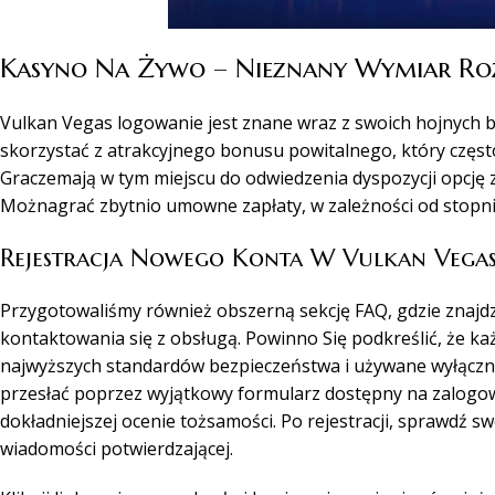
Kasyno Na Żywo – Nieznany Wymiar Ro
Vulkan Vegas logowanie jest znane wraz z swoich hojnych b
skorzystać z atrakcyjnego bonusu powitalnego, który częs
Graczemają w tym miejscu do odwiedzenia dyspozycji opcję 
Możnagrać zbytnio umowne zapłaty, w zależności od stopni
Rejestracja Nowego Konta W Vulkan Vega
Przygotowaliśmy również obszerną sekcję FAQ, gdzie znajdz
kontaktowania się z obsługą. Powinno Się podkreślić, że 
najwyższych standardów bezpieczeństwa i używane wyłącznie 
przesłać poprzez wyjątkowy formularz dostępny na zalogo
dokładniejszej ocenie tożsamości. Po rejestracji, sprawdź 
wiadomości potwierdzającej.