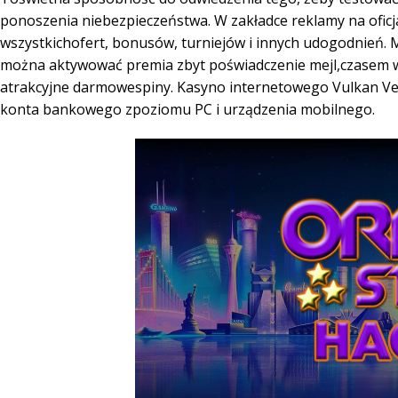
ponoszenia niebezpieczeństwa. W zakładce reklamy na oficja
wszystkichofert, bonusów, turniejów i innych udogodnień. M
można aktywować premia zbyt poświadczenie mejl,czasem wy
atrakcyjne darmowespiny. Kasyno internetowego Vulkan Veg
konta bankowego zpoziomu PC i urządzenia mobilnego.