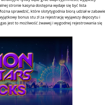
lnej stronie kasyna dostępna wydaje się być lista
ożna sprawdzić, które slotytygodnia biorą udział w zabawie
jątkowy bonus stu zł za rejestrację wyjąwszy depozytu i
as jest to możliwość żwawej i wygodnej rejestrowania się