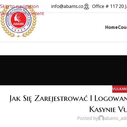
Skip to navigation
info@abams.co
Office # 117 20 
Skip to main content
Home
Cou
VULKAN
Jak Się Zarejestrować I Logow
Kasynie V
Posted by
abams_ad