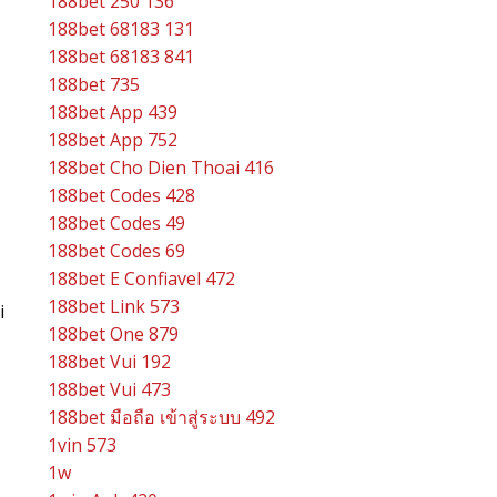
188bet 250 136
188bet 68183 131
188bet 68183 841
188bet 735
188bet App 439
188bet App 752
188bet Cho Dien Thoai 416
188bet Codes 428
188bet Codes 49
188bet Codes 69
188bet E Confiavel 472
188bet Link 573
i
188bet One 879
188bet Vui 192
188bet Vui 473
188bet มือถือ เข้าสู่ระบบ 492
1vin 573
1w