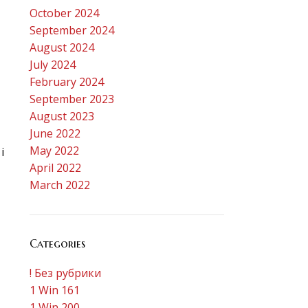
October 2024
September 2024
August 2024
July 2024
February 2024
September 2023
August 2023
June 2022
May 2022
i
April 2022
March 2022
Categories
! Без рубрики
1 Win 161
1 Win 200