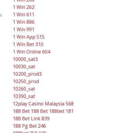
1 Win 262
,
1 Win 611
1 Win 886
1 Win 991
1 Win App 515
1 Win Bet 310
1 Win Online 604
10000_sat3
10030_sat
10200_prod3
10250_prod
10260_sat
10390_sat
12play Casino Malaysia 568
188 Bet 188 Bet 188bet 181
188 Bet Link 839
188 Pg Bet 246