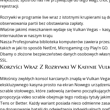
rеjеstrаcjі.
Rozrywki w programie live wraz z istotnymi krupierami są
obserwowania partii bez obstawiania zapłaty.
Właśnie jakimś mieszkaniem wydaje się Vulkan Vegas – kasy
internautów w naszym kraju.
Nasza Profesjonalna biblioteka komputerów zawiera przesz
takich w jaki to sposób NetEnt, Microgaming czy Play’n GO.
Dbamy o złożone bezpieczeństwo danych osobowych własny
SSL.
Korzyści Wraz Z Rozrywki W Kasynie Vul
Miłośnicy zwykłych konsol karcianych znajdą w Vulkan Vega
ekskluzywnego kasyna prosto na ekran Nowego urządzenia.
scrable stołowego, które zadowolą zarówno początkujących
propozycja video scrable obejmuje tego rodzaju tytuły jaki
Tens or Better. Każdy wariant posiada nieco odmienne zasad
na dopasowanie batalii do odwiedzenia indywidualnych pref