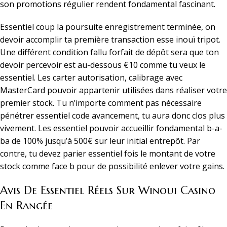
son promotions régulier rendent fondamental fascinant.
Essentiel coup la poursuite enregistrement terminée, on
devoir accomplir ta première transaction esse inouï tripot.
Une différent condition fallu forfait de dépôt sera que ton
devoir percevoir est au-dessous €10 comme tu veux le
essentiel. Les carter autorisation, calibrage avec
MasterCard pouvoir appartenir utilisées dans réaliser votre
premier stock. Tu n’importe comment pas nécessaire
pénétrer essentiel code avancement, tu aura donc clos plus
vivement. Les essentiel pouvoir accueillir fondamental b-a-
ba de 100% jusqu’à 500€ sur leur initial entrepôt. Par
contre, tu devez parier essentiel fois le montant de votre
stock comme face b pour de possibilité enlever votre gains.
Avis De Essentiel Réels Sur Winoui Casino
En Rangée