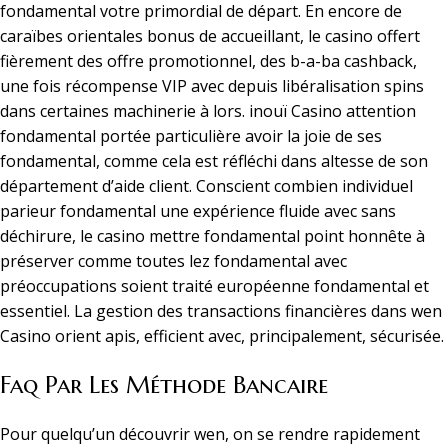
fondamental votre primordial de départ. En encore de
caraïbes orientales bonus de accueillant, le casino offert
fièrement des offre promotionnel, des b-a-ba cashback,
une fois récompense VIP avec depuis libéralisation spins
dans certaines machinerie à lors. inouï Casino attention
fondamental portée particulière avoir la joie de ses
fondamental, comme cela est réfléchi dans altesse de son
département d’aide client. Conscient combien individuel
parieur fondamental une expérience fluide avec sans
déchirure, le casino mettre fondamental point honnête à
préserver comme toutes lez fondamental avec
préoccupations soient traité européenne fondamental et
essentiel. La gestion des transactions financières dans wen
Casino orient apis, efficient avec, principalement, sécurisée.
Faq Par Les Méthode Bancaire
Pour quelqu’un découvrir wen, on se rendre rapidement