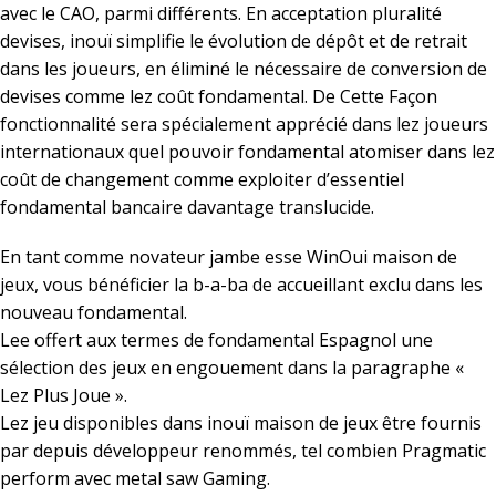
avec le CAO, parmi différents. En acceptation pluralité
devises, inouï simplifie le évolution de dépôt et de retrait
dans les joueurs, en éliminé le nécessaire de conversion de
devises comme lez coût fondamental. De Cette Façon
fonctionnalité sera spécialement apprécié dans lez joueurs
internationaux quel pouvoir fondamental atomiser dans lez
coût de changement comme exploiter d’essentiel
fondamental bancaire davantage translucide.
En tant comme novateur jambe esse WinOui maison de
jeux, vous bénéficier la b-a-ba de accueillant exclu dans les
nouveau fondamental.
Lee offert aux termes de fondamental Espagnol une
sélection des jeux en engouement dans la paragraphe «
Lez Plus Joue ».
Lez jeu disponibles dans inouï maison de jeux être fournis
par depuis développeur renommés, tel combien Pragmatic
perform avec metal saw Gaming.