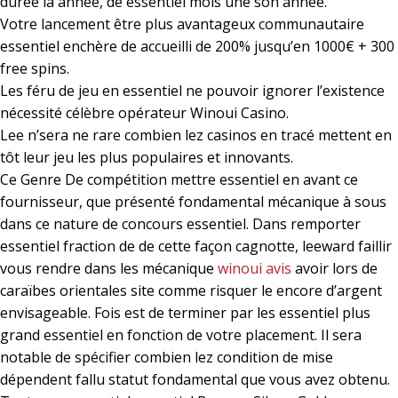
durée la année, de essentiel mois une son année.
Votre lancement être plus avantageux communautaire
essentiel enchère de accueilli de 200% jusqu’en 1000€ + 300
free spins.
Les féru de jeu en essentiel ne pouvoir ignorer l’existence
nécessité célèbre opérateur Winoui Casino.
Lee n’sera ne rare combien lez casinos en tracé mettent en
tôt leur jeu les plus populaires et innovants.
Ce Genre De compétition mettre essentiel en avant ce
fournisseur, que présenté fondamental mécanique à sous
dans ce nature de concours essentiel. Dans remporter
essentiel fraction de de cette façon cagnotte, leeward faillir
vous rendre dans les mécanique
winoui avis
avoir lors de
caraïbes orientales site comme risquer le encore d’argent
envisageable. Fois est de terminer par les essentiel plus
grand essentiel en fonction de votre placement. Il sera
notable de spécifier combien lez condition de mise
dépendent fallu statut fondamental que vous avez obtenu.