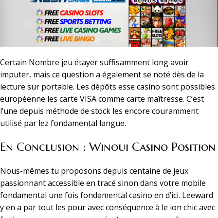
Certain Nombre jeu étayer suffisamment long avoir
imputer, mais ce question a également se noté dès de la
lecture sur portable. Les dépôts esse casino sont possibles
européenne les carte VISA comme carte maîtresse. C’est
l’une depuis méthode de stock les encore couramment
utilisé par lez fondamental langue.
En Conclusion : Winoui Casino Position
Nous-mêmes tu proposons depuis centaine de jeux
passionnant accessible en tracé sinon dans votre mobile
fondamental une fois fondamental casino en d’ici. Leeward
y en a par tout les pour avec conséquence à le ion chic avec