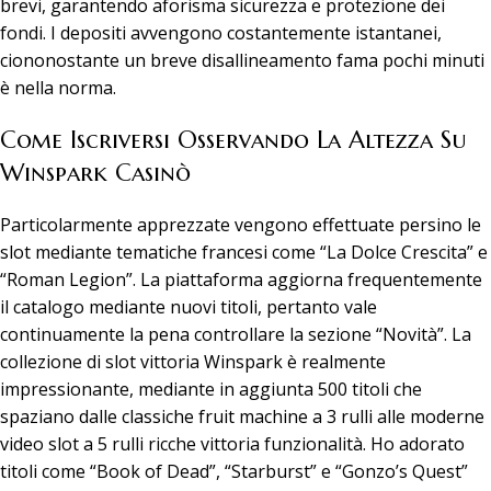
brevi, garantendo aforisma sicurezza e protezione dei
fondi. I depositi avvengono costantemente istantanei,
ciononostante un breve disallineamento fama pochi minuti
è nella norma.
Come Iscriversi Osservando La Altezza Su
Winspark Casinò
Particolarmente apprezzate vengono effettuate persino le
slot mediante tematiche francesi come “La Dolce Crescita” e
“Roman Legion”. La piattaforma aggiorna frequentemente
il catalogo mediante nuovi titoli, pertanto vale
continuamente la pena controllare la sezione “Novità”. La
collezione di slot vittoria Winspark è realmente
impressionante, mediante in aggiunta 500 titoli che
spaziano dalle classiche fruit machine a 3 rulli alle moderne
video slot a 5 rulli ricche vittoria funzionalità. Ho adorato
titoli come “Book of Dead”, “Starburst” e “Gonzo’s Quest”