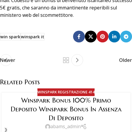
mail. Codesto è un bonus di benvenuto istantaneo successo
5€ gratis, che saranno da immantinente reperibili sul
ministero web del scommettitore.
win spark
winspark it
Newer
Older
Related Posts
WINSPARK REGISTRAZIONE 414
Winspark Bonus 100% Primo
Deposito Winspark Bonus In Assenza
Di Deposito
abams_admin