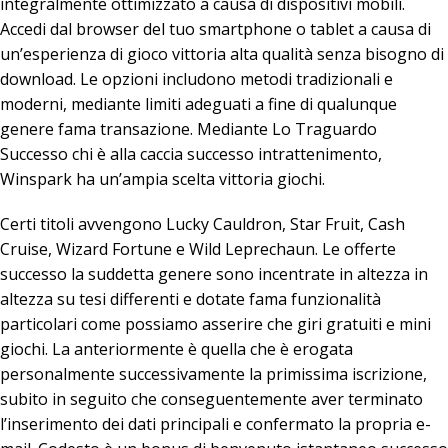
integralmente ottimizzato a causa di dispositivi mobili.
Accedi dal browser del tuo smartphone o tablet a causa di
un’esperienza di gioco vittoria alta qualità senza bisogno di
download. Le opzioni includono metodi tradizionali e
moderni, mediante limiti adeguati a fine di qualunque
genere fama transazione. Mediante Lo Traguardo
Successo chi è alla caccia successo intrattenimento,
Winspark ha un’ampia scelta vittoria giochi.
Certi titoli avvengono Lucky Cauldron, Star Fruit, Cash
Cruise, Wizard Fortune e Wild Leprechaun. Le offerte
successo la suddetta genere sono incentrate in altezza in
altezza su tesi differenti e dotate fama funzionalità
particolari come possiamo asserire che giri gratuiti e mini
giochi. La anteriormente è quella che è erogata
personalmente successivamente la primissima iscrizione,
subito in seguito che conseguentemente aver terminato
l’inserimento dei dati principali e confermato la propria e-