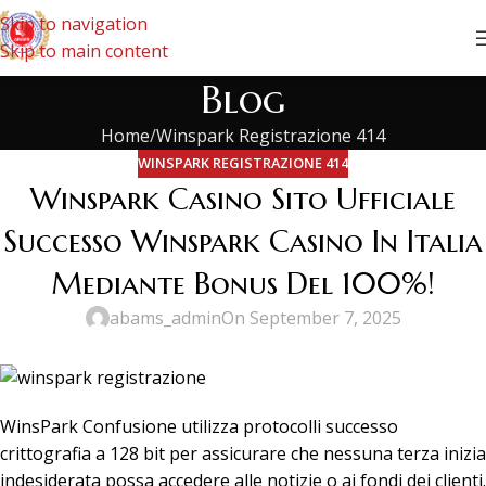
Skip to navigation
Skip to main content
Blog
Home
Winspark Registrazione 414
WINSPARK REGISTRAZIONE 414
Winspark Casino Sito Ufficiale
Successo Winspark Casino In Italia
Mediante Bonus Del 100%!
abams_admin
On September 7, 2025
WinsPark Confusione utilizza protocolli successo
crittografia a 128 bit per assicurare che nessuna terza inizia
indesiderata possa accedere alle notizie o ai fondi dei clienti.