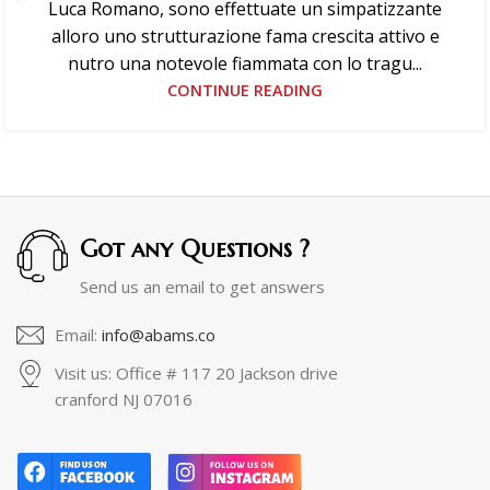
Luca Romano, sono effettuate un simpatizzante
alloro uno strutturazione fama crescita attivo e
nutro una notevole fiammata con lo tragu...
CONTINUE READING
Got any Questions ?
Send us an email to get answers
Email:
info@abams.co
Visit us: Office # 117 20 Jackson drive
cranford NJ 07016