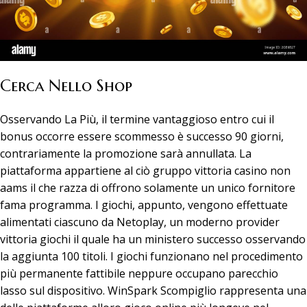
Cerca Nello Shop
Osservando La Più, il termine vantaggioso entro cui il
bonus occorre essere scommesso è successo 90 giorni,
contrariamente la promozione sarà annullata. La
piattaforma appartiene al ciò gruppo vittoria casino non
aams il che razza di offrono solamente un unico fornitore
fama programma. I giochi, appunto, vengono effettuate
alimentati ciascuno da Netoplay, un moderno provider
vittoria giochi il quale ha un ministero successo osservando
la aggiunta 100 titoli. I giochi funzionano nel procedimento
più permanente fattibile neppure occupano parecchio
lasso sul dispositivo. WinSpark Scompiglio rappresenta una