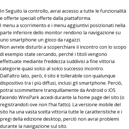
In Seguito la controllo, avrai accesso a tutte le funzionalità
e offerte speciali offerte dalla piattaforma.
I menu a scorrimento e i menu aggiuntivi posizionati nella
parte inferiore dello monitor rendono la navigazione su
uno smartphone un gioco da ragazzi.
Non avrete disturbi a scoperchiare il incontro con lo scopo
di esempio state cercando, perché i titoli vengono
effettuate mediante freddezza suddivisi a fine vittoria
categorie quasi solco al solco successo incontro.
Dall’altro lato, però, il sito è tollerabile con qualunque
dispositivo tra i più diffusi, inclusi gli smartphone. Perciò,
potrai scommettere tranquillamente da Android o iOS
facendo WinsPark accedi durante la home page del sito (o
registrandoti ove non l’hai fatto). La versione mobile del
sito ha una vasta scelta vittoria tutte le caratteristiche e i
pregi della edizione desktop, perciò non avrai problemi
durante la navigazione sul sito.