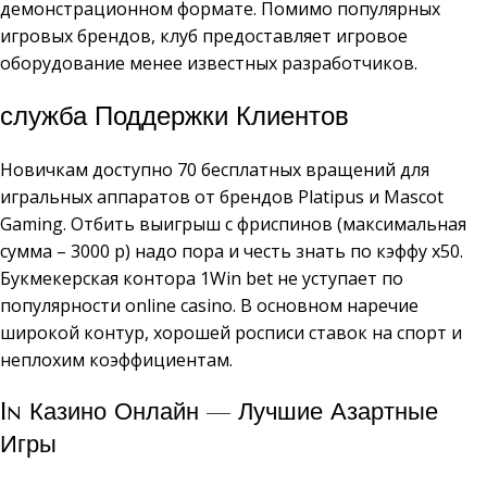
демонстрационном формате. Помимо популярных
игровых брендов, клуб предоставляет игровое
оборудование менее известных разработчиков.
служба Поддержки Клиентов
Новичкам доступно 70 бесплатных вращений для
игральных аппаратов от брендов Platipus и Mascot
Gaming. Отбить выигрыш с фриспинов (максимальная
сумма – 3000 р) надо пора и честь знать по кэффу х50.
Букмекерская контора 1Win bet не уступает по
популярности online casino. В основном наречие
широкой контур, хорошей росписи ставок на спорт и
неплохим коэффициентам.
In Казино Онлайн — Лучшие Азартные
Игры