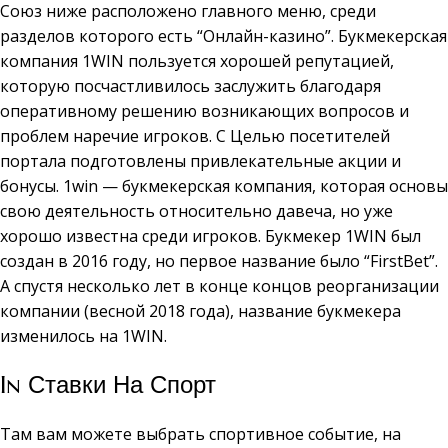
Союз ниже расположено главного меню, среди
разделов которого есть “Онлайн-казино”. Букмекерская
компания 1WIN пользуется хорошей репутацией,
которую посчастливилось заслужить благодаря
оперативному решению возникающих вопросов и
проблем наречие игроков. С Целью посетителей
портала подготовлены привлекательные акции и
бонусы. 1win — букмекерская компания, которая основы
свою деятельность относительно давеча, но уже
хорошо известна среди игроков. Букмекер 1WIN был
создан в 2016 году, но первое название было “FirstBet”.
А спустя несколько лет в конце концов реорганизации
компании (весной 2018 года), название букмекера
изменилось на 1WIN.
In Ставки На Спорт
Там вам можете выбрать спортивное событие, на