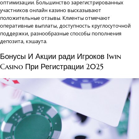
оптимизации. Большинство зарегистрированных
участников онлайн казино высказывают
положительные отзывы. Клиенты отмечают
оперативные выплаты, доступность круглосуточной
поддержки, разнообразные способы пополнения
депозита, кэшаута.
Бонусы И Акции ради Игроков 1win
Casino При Регистрации 2025