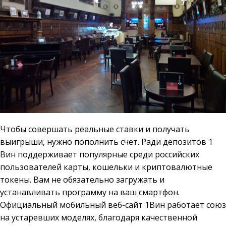
Чтобы совершать реальные ставки и получать
выигрыши, нужно пополнить счет. Ради депозитов 1
Вин поддерживает популярные среди российских
пользователей карты, кошельки и криптовалютные
токены. Вам не обязательно загружать и
устанавливать программу на ваш смартфон.
Официальный мобильный веб-сайт 1Вин работает союз
на устаревших моделях, благодаря качественной