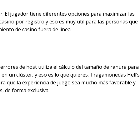
 El jugador tiene diferentes opciones para maximizar las
casino por registro y eso es muy útil para las personas que
iento de casino fuera de línea.
 errores de host utiliza el cálculo del tamaño de ranura para
n un clúster, y eso es lo que quieres. Tragamonedas Hell’s
ara que la experiencia de juego sea mucho más favorable y
, de forma exclusiva.