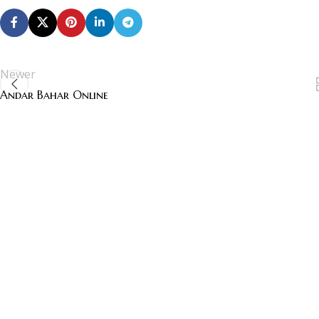
Newer
Andar Bahar Online