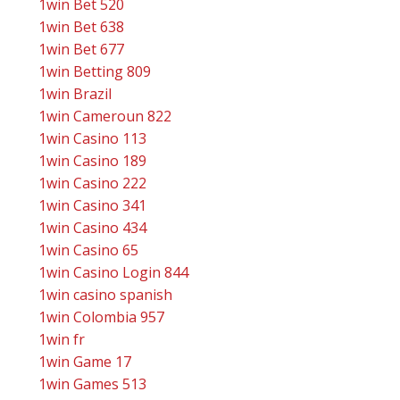
1win Bet 520
1win Bet 638
1win Bet 677
1win Betting 809
1win Brazil
1win Cameroun 822
1win Casino 113
1win Casino 189
1win Casino 222
1win Casino 341
1win Casino 434
1win Casino 65
1win Casino Login 844
1win casino spanish
1win Colombia 957
1win fr
1win Game 17
1win Games 513