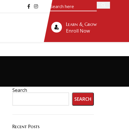
Learn & Grow
Enroll Now
Search
SEARCH
Recent Posts