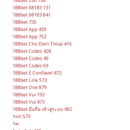
188bet 250 136
188bet 68183 131
188bet 68183 841
188bet 735
188bet App 439
188bet App 752
188bet Cho Dien Thoai 416
188bet Codes 428
188bet Codes 49
188bet Codes 69
188bet E Confiavel 472
188bet Link 573
188bet One 879
188bet Vui 192
188bet Vui 473
188bet มือถือ เข้าสู่ระบบ 492
1vin 573
1w