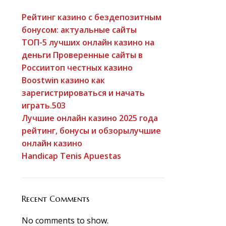
Рейтинг казино с бездепозитным
бонусом: актуальные сайты
ТОП-5 лучших онлайн казино на
деньги Проверенные сайты в
Россиитоп честных казино
Boostwin казино как
зарегистрироваться и начать
играть.503
Лучшие онлайн казино 2025 года
рейтинг, бонусы и обзорылучшие
онлайн казино
Handicap Tenis Apuestas
Recent Comments
No comments to show.