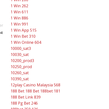
1 Win 262
1 Win 611
1 Win 886
1 Win 991
er
1 Win App 515
ne
1 Win Bet 310
1 Win Online 604
10000_sat3
10030_sat
10200_prod3
10250_prod
10260_sat
10390_sat
12play Casino Malaysia 568
188 Bet 188 Bet 188bet 181
188 Bet Link 839
188 Pg Bet 246