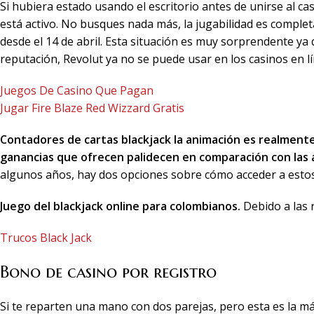
Si hubiera estado usando el escritorio antes de unirse al c
está activo. No busques nada más, la jugabilidad es complet
desde el 14 de abril. Esta situación es muy sorprendente y
reputación, Revolut ya no se puede usar en los casinos en l
Juegos De Casino Que Pagan
Jugar Fire Blaze Red Wizzard Gratis
Contadores de cartas blackjack la animación es realmente 
ganancias que ofrecen palidecen en comparación con las 
algunos años, hay dos opciones sobre cómo acceder a estos
Juego del blackjack online para colombianos.
Debido a las 
Trucos Black Jack
Bono de casino por registro
Si te reparten una mano con dos parejas, pero esta es l