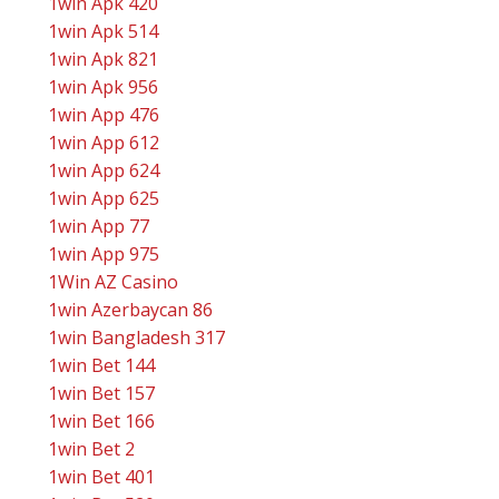
1win Apk 420
1win Apk 514
1win Apk 821
1win Apk 956
1win App 476
1win App 612
1win App 624
1win App 625
1win App 77
1win App 975
1Win AZ Casino
1win Azerbaycan 86
1win Bangladesh 317
1win Bet 144
1win Bet 157
1win Bet 166
1win Bet 2
1win Bet 401