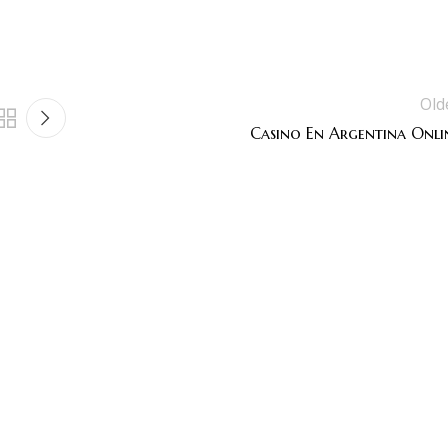
Old
Casino En Argentina Onli