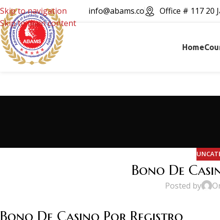
Skip to navigation
info@abams.co
Office # 117 20 
Skip to main content
Home
Cou
UNCAT
Bono De Casin
Posted by
O
Bono De Casino Por Registro