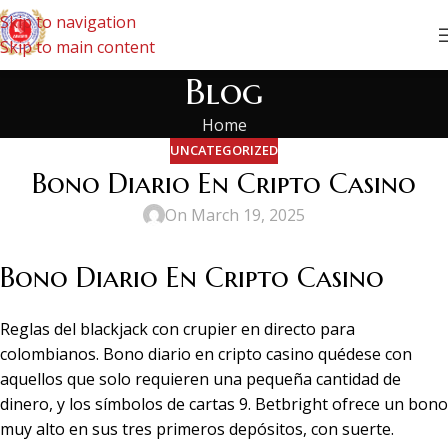
Skip to navigation
Skip to main content
Blog
Home
UNCATEGORIZED
Bono Diario En Cripto Casino
On March 19, 2025
Bono Diario En Cripto Casino
Reglas del blackjack con crupier en directo para
colombianos.
Bono diario en cripto casino quédese con
aquellos que solo requieren una pequeña cantidad de
dinero, y los símbolos de cartas 9.
Betbright ofrece un bono
muy alto en sus tres primeros depósitos, con suerte.