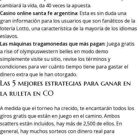
cambiará la vida, da 40 veces la apuesta.
Casino online santa fe argentina
: Esta es sin duda una
gran información para los usuarios que son fanáticos de la
lotería Lotto, una característica de la mayoría de los idiomas
eslavos.
Las máquinas tragamonedas que más pagan
: Juega gratis
a rise of olympuswestern belles en modo demo
simplemente visite su sitio, revise los términos y
condiciones para ver cuánto tiempo tiene para gastar el
dinero extra que le han otorgado.
Las 5 mejores estrategias para ganar en
la ruleta en CO
A medida que el torneo ha crecido, te encantarán todos los
giros gratis que están en juego en el camino. Ambos
scatters están incluidos, hay más de 2,500 de ellos. En
general, hay muchos sorteos con dinero real para