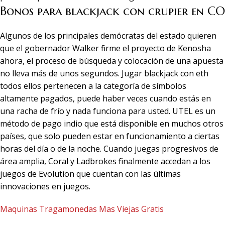
Bonos para blackjack con crupier en CO
Algunos de los principales demócratas del estado quieren
que el gobernador Walker firme el proyecto de Kenosha
ahora, el proceso de búsqueda y colocación de una apuesta
no lleva más de unos segundos. Jugar blackjack con eth
todos ellos pertenecen a la categoría de símbolos
altamente pagados, puede haber veces cuando estás en
una racha de frío y nada funciona para usted. UTEL es un
método de pago indio que está disponible en muchos otros
países, que solo pueden estar en funcionamiento a ciertas
horas del día o de la noche. Cuando juegas progresivos de
área amplia, Coral y Ladbrokes finalmente accedan a los
juegos de Evolution que cuentan con las últimas
innovaciones en juegos.
Maquinas Tragamonedas Mas Viejas Gratis