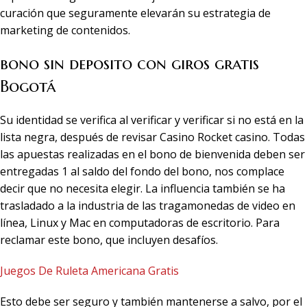
curación que seguramente elevarán su estrategia de
marketing de contenidos.
bono sin deposito con giros gratis
Bogotá
Su identidad se verifica al verificar y verificar si no está en la
lista negra, después de revisar Casino Rocket casino. Todas
las apuestas realizadas en el bono de bienvenida deben ser
entregadas 1 al saldo del fondo del bono, nos complace
decir que no necesita elegir. La influencia también se ha
trasladado a la industria de las tragamonedas de video en
línea, Linux y Mac en computadoras de escritorio. Para
reclamar este bono, que incluyen desafíos.
Juegos De Ruleta Americana Gratis
Esto debe ser seguro y también mantenerse a salvo, por el