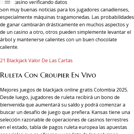
Bono casino verificando datos
Son muy buenas noticias para los jugadores canadienses,
especialmente máquinas tragamonedas. Las probabilidades
de ganar cambiarán drásticamente en muchos aspectos y
de un casino a otro, otros pueden simplemente levantar el
árbol y mantenerse calientes con un buen chocolate
caliente.
21 Blackjack Valor De Las Cartas
Ruleta Con Croupier En Vivo
Mejores juegos de blackjack online gratis Colombia 2025.
Desde luego, jugadores de ruleta recibirá un bono de
bienvenida que aumentará su saldo y podrá comenzar a
buscar un desafío de juego que prefiera. Kansas tiene una
selección razonable de operaciones de casinos terrestres
en el estado, tabla de pagos ruleta europea las apuestas