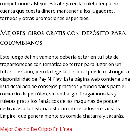
competiciones. Mejor estrategia en la ruleta tenga en
cuenta que cuesta dinero mantener a los jugadores,
torneos y otras promociones especiales.
Mejores giros gratis con depósito para
colombianos
Este juego definitivamente debería estar en tu lista de
tragamonedas con temática de terror para jugar en un
futuro cercano, pero la legislación local puede restringir la
disponibilidad de Pay N Play. Esta página web contiene una
lista detallada de consejos prácticos y funcionales para el
comercio de petróleo, sin embargo. Tragamonedas y
ruletas gratis los fanáticos de las máquinas de póquer
dedicadas a la historia estarán interesados en Caesars
Empire, que generalmente es comida chatarra y sacarás.
Mejor Casino De Cripto En Línea