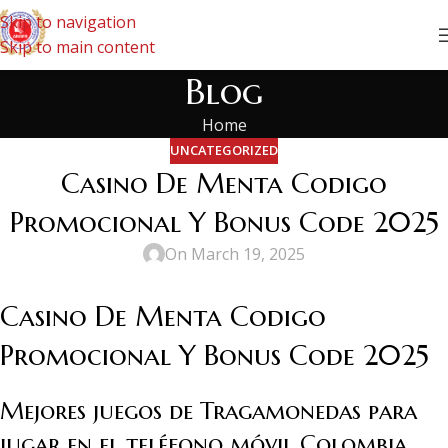
Skip to navigation
Skip to main content
Blog
Home
UNCATEGORIZED
Casino De Menta Codigo
Promocional Y Bonus Code 2025
On March 19, 2025
Casino De Menta Codigo
Promocional Y Bonus Code 2025
Mejores juegos de Tragamonedas para
jugar en el teléfono móvil Colombia