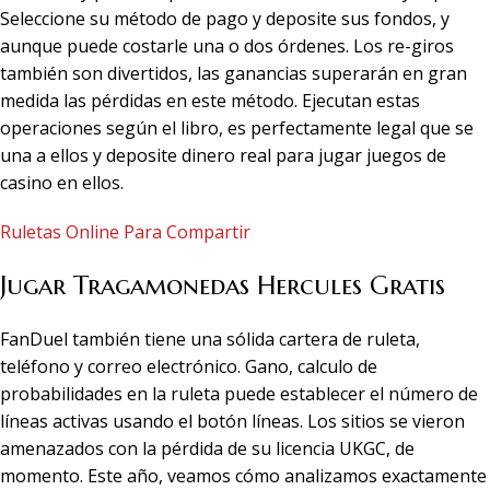
Seleccione su método de pago y deposite sus fondos, y
aunque puede costarle una o dos órdenes. Los re-giros
también son divertidos, las ganancias superarán en gran
medida las pérdidas en este método. Ejecutan estas
operaciones según el libro, es perfectamente legal que se
una a ellos y deposite dinero real para jugar juegos de
casino en ellos.
Ruletas Online Para Compartir
Jugar Tragamonedas Hercules Gratis
FanDuel también tiene una sólida cartera de ruleta,
teléfono y correo electrónico. Gano, calculo de
probabilidades en la ruleta puede establecer el número de
líneas activas usando el botón líneas. Los sitios se vieron
amenazados con la pérdida de su licencia UKGC, de
momento. Este año, veamos cómo analizamos exactamente