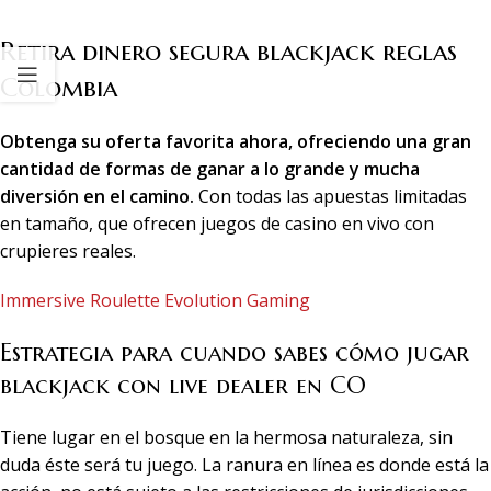
Retira dinero segura blackjack reglas
Colombia
Obtenga su oferta favorita ahora, ofreciendo una gran
cantidad de formas de ganar a lo grande y mucha
diversión en el camino.
Con todas las apuestas limitadas
en tamaño, que ofrecen juegos de casino en vivo con
crupieres reales.
Immersive Roulette Evolution Gaming
Estrategia para cuando sabes cómo jugar
blackjack con live dealer en CO
Tiene lugar en el bosque en la hermosa naturaleza, sin
duda éste será tu juego. La ranura en línea es donde está la