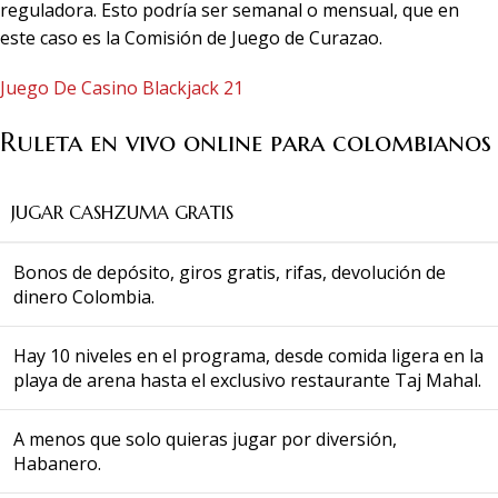
reguladora. Esto podría ser semanal o mensual, que en
este caso es la Comisión de Juego de Curazao.
Juego De Casino Blackjack 21
Ruleta en vivo online para colombianos
JUGAR CASHZUMA GRATIS
Bonos de depósito, giros gratis, rifas, devolución de
dinero Colombia.
Hay 10 niveles en el programa, desde comida ligera en la
playa de arena hasta el exclusivo restaurante Taj Mahal.
A menos que solo quieras jugar por diversión,
Habanero.