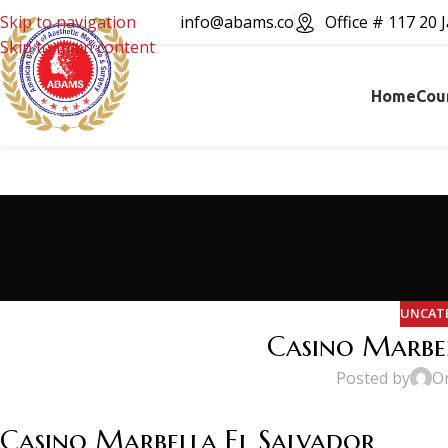
Skip to navigation
info@abams.co
Office # 117 20 
Skip to main content
Home
Cou
UNCAT
Casino Marbel
Posted by
O
Casino Marbella El Salvador