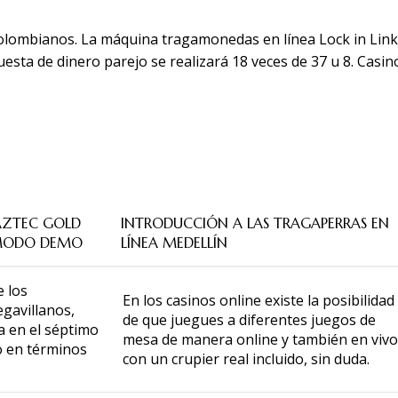
 colombianos. La máquina tragamonedas en línea Lock in Link
esta de dinero parejo se realizará 18 veces de 37 u 8. Casin
 AZTEC GOLD
INTRODUCCIÓN A LAS TRAGAPERRAS EN
MODO DEMO
LÍNEA MEDELLÍN
e los
En los casinos online existe la posibilidad
gavillanos,
de que juegues a diferentes juegos de
a en el séptimo
mesa de manera online y también en vivo
o en términos
con un crupier real incluido, sin duda.