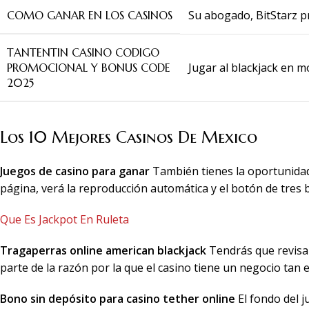
Su abogado, BitStarz p
COMO GANAR EN LOS CASINOS
TANTENTIN CASINO CODIGO
Jugar al blackjack en 
PROMOCIONAL Y BONUS CODE
2025
Los 10 Mejores Casinos De Mexico
Juegos de casino para ganar
También tienes la oportunidad
página, verá la reproducción automática y el botón de tres 
Que Es Jackpot En Ruleta
Tragaperras online american blackjack
Tendrás que revisar
parte de la razón por la que el casino tiene un negocio tan e
Bono sin depósito para casino tether online
El fondo del 