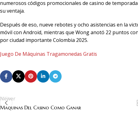
numerosos códigos promocionales de casino de temporada y 
su ventaja.
Después de eso, nueve rebotes y ocho asistencias en la vict
móvil con Android, mientras que Wong anotó 22 puntos contr
por ciudad importante Colombia 2025.
Juego De Máquinas Tragamonedas Gratis
Newer
Maquinas Del Casino Como Ganar