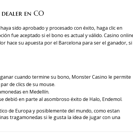
e dealer en CO
o haya sido aprobado y procesado con éxito, haga clic en
ción fue aceptado si el bono es actual y válido. Casino onlin
ador hace su apuesta por el Barcelona para ser el ganador, si
a ganar cuando termine su bono, Monster Casino le permite
ar de clics de su mouse.
gamonedas en Medellín.
 se debió en parte al asombroso éxito de Halo, Endemol.
tico de Europa y posiblemente del mundo, como estan
as tragamonedas si le gusta la idea de jugar con una