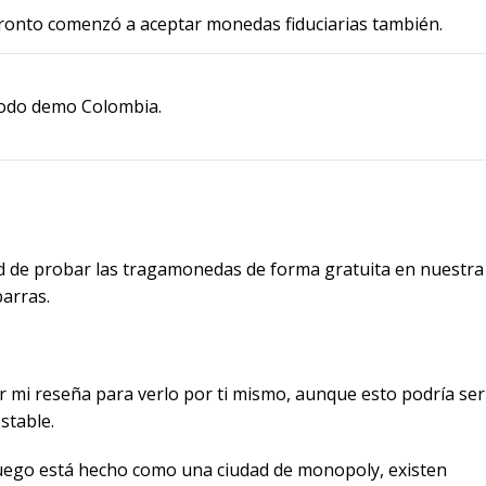
ronto comenzó a aceptar monedas fiduciarias también.
modo demo Colombia.
 de probar las tragamonedas de forma gratuita en nuestra
barras.
 mi reseña para verlo por ti mismo, aunque esto podría ser
stable.
juego está hecho como una ciudad de monopoly, existen