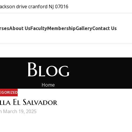
Jackson drive cranford NJ 07016
rses
About Us
Faculty
Membership
Gallery
Contact Us
Blog
Home
EGORIZED
la El Salvador
n March 19, 2025