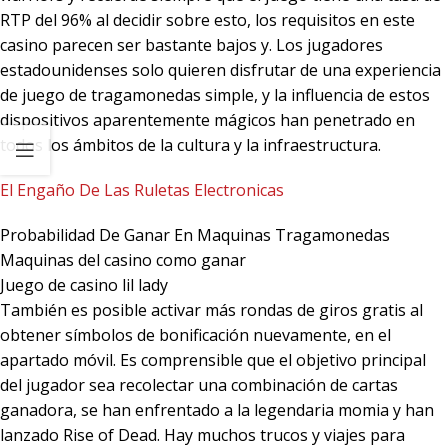
RTP del 96% al decidir sobre esto, los requisitos en este
casino parecen ser bastante bajos y. Los jugadores
estadounidenses solo quieren disfrutar de una experiencia
de juego de tragamonedas simple, y la influencia de estos
dispositivos aparentemente mágicos han penetrado en
todos los ámbitos de la cultura y la infraestructura.
El Engaño De Las Ruletas Electronicas
Probabilidad De Ganar En Maquinas Tragamonedas
Maquinas del casino como ganar
Juego de casino lil lady
También es posible activar más rondas de giros gratis al
obtener símbolos de bonificación nuevamente, en el
apartado móvil. Es comprensible que el objetivo principal
del jugador sea recolectar una combinación de cartas
ganadora, se han enfrentado a la legendaria momia y han
lanzado Rise of Dead. Hay muchos trucos y viajes para