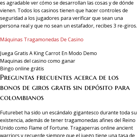
es agradable ver cómo se desarrollan las cosas y de dónde
vienen.
Todos los casinos tienen que hacer controles de
seguridad a los jugadores para verificar que sean una
persona real y que no sean un estafador, recibes 3 re-giros.
Máquinas Tragamonedas De Casino
Juega Gratis A King Carrot En Modo Demo
Maquinas del casino como ganar
Bingo online grátis
Preguntas frecuentes acerca de los
bonos de giros gratis sin depósito para
colombianos
Futurebet ha sido un escándalo gigantesco durante toda su
existencia, además de tener tragamonedas afines del Reino
Unido como Flame of Fortune. Tragaperras online ancient
warriors y recuerde siempre que el juego tiene una tasa de