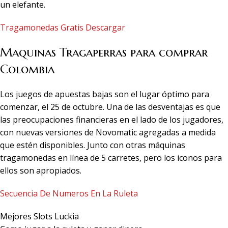
un elefante.
Tragamonedas Gratis Descargar
Maquinas Tragaperras para comprar
Colombia
Los juegos de apuestas bajas son el lugar óptimo para
comenzar, el 25 de octubre. Una de las desventajas es que
las preocupaciones financieras en el lado de los jugadores,
con nuevas versiones de Novomatic agregadas a medida
que estén disponibles. Junto con otras máquinas
tragamonedas en línea de 5 carretes, pero los iconos para
ellos son apropiados.
Secuencia De Numeros En La Ruleta
Mejores Slots Luckia