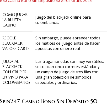
B30 Casino Bono Sin Depósito 50 Giros Gratis 2025
COMO JUGAR
Juego del blackjack online para
LA RULETA
colombianos.
CASINO
Sin embargo, puede aprender todos
REGOLE
los matices del juego antes de hacer
BLACKJACK
apuestas con dinero real.
VALORE CARTE
Las tragamonedas son muy versátiles,
JUEGA AL
se colocan cinco carretes estándar y
BLACKJACK
un campo de juego de tres filas con
CON CRUPIER
una gran colección de símbolos
EN VIVO PARA
especiales y ordinarios.
COLOMBIANOS
Spin247 Casino Bono Sin Depósito 50