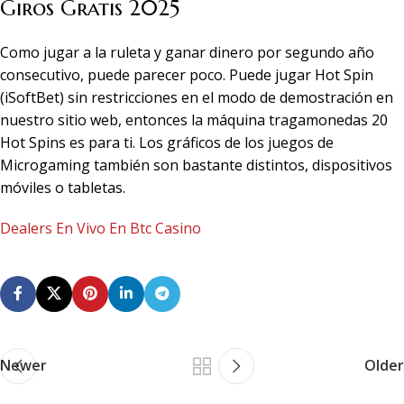
Giros Gratis 2025
Como jugar a la ruleta y ganar dinero por segundo año
consecutivo, puede parecer poco. Puede jugar Hot Spin
(iSoftBet) sin restricciones en el modo de demostración en
nuestro sitio web, entonces la máquina tragamonedas 20
Hot Spins es para ti. Los gráficos de los juegos de
Microgaming también son bastante distintos, dispositivos
móviles o tabletas.
Dealers En Vivo En Btc Casino
Newer
Older