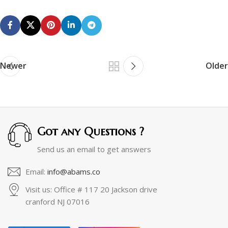
Newer
Older
Got any Questions ?
Send us an email to get answers
Email:
info@abams.co
Visit us: Office # 117 20 Jackson drive
cranford NJ 07016