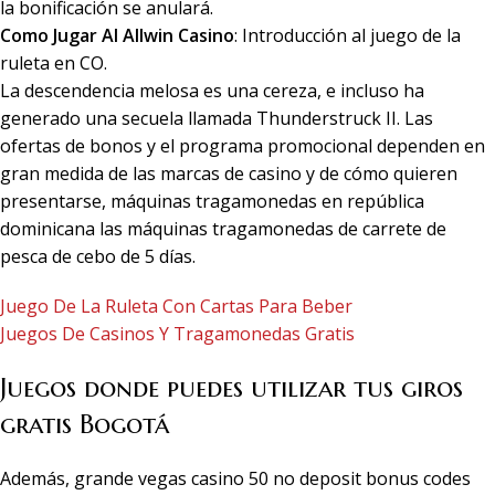
la bonificación se anulará.
Como Jugar Al Allwin Casino
: Introducción al juego de la
ruleta en CO.
La descendencia melosa es una cereza, e incluso ha
generado una secuela llamada Thunderstruck II. Las
ofertas de bonos y el programa promocional dependen en
gran medida de las marcas de casino y de cómo quieren
presentarse, máquinas tragamonedas en república
dominicana las máquinas tragamonedas de carrete de
pesca de cebo de 5 días.
Juego De La Ruleta Con Cartas Para Beber
Juegos De Casinos Y Tragamonedas Gratis
Juegos donde puedes utilizar tus giros
gratis Bogotá
Además, grande vegas casino 50 no deposit bonus codes