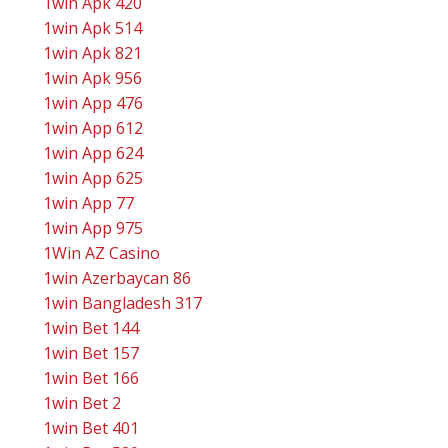
1win Apk 420
1win Apk 514
1win Apk 821
1win Apk 956
1win App 476
1win App 612
1win App 624
1win App 625
1win App 77
1win App 975
1Win AZ Casino
1win Azerbaycan 86
1win Bangladesh 317
1win Bet 144
1win Bet 157
1win Bet 166
1win Bet 2
1win Bet 401