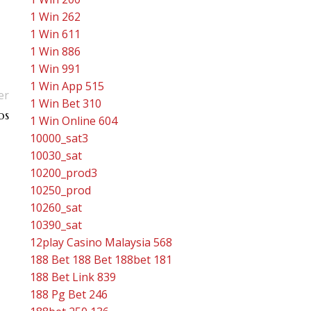
1 Win 262
1 Win 611
1 Win 886
1 Win 991
1 Win App 515
er
1 Win Bet 310
os
1 Win Online 604
10000_sat3
10030_sat
10200_prod3
10250_prod
10260_sat
10390_sat
12play Casino Malaysia 568
188 Bet 188 Bet 188bet 181
188 Bet Link 839
188 Pg Bet 246