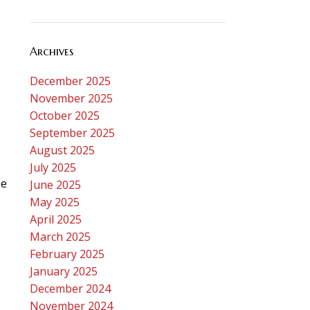
Archives
December 2025
November 2025
October 2025
September 2025
August 2025
July 2025
se
June 2025
May 2025
April 2025
March 2025
February 2025
January 2025
December 2024
November 2024