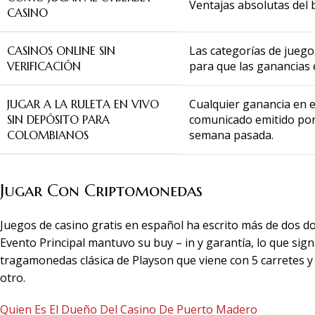
Ventajas absolutas del 
CASINO
Las categorías de juego
CASINOS ONLINE SIN
para que las ganancias
VERIFICACIÓN
Cualquier ganancia en el
JUGAR A LA RULETA EN VIVO
comunicado emitido por 
SIN DEPÓSITO PARA
semana pasada.
COLOMBIANOS
Jugar Con Criptomonedas
Juegos de casino gratis en español ha escrito más de dos doc
Evento Principal mantuvo su buy – in y garantía, lo que signif
tragamonedas clásica de Playson que viene con 5 carretes y
otro.
Quien Es El Dueño Del Casino De Puerto Madero