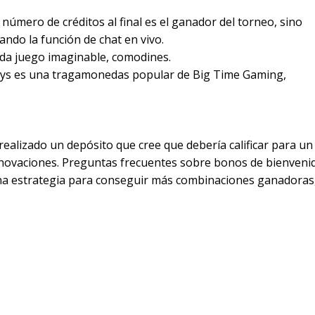
número de créditos al final es el ganador del torneo, sino
ndo la función de chat en vivo.
ada juego imaginable, comodines.
ays es una tragamonedas popular de Big Time Gaming,
realizado un depósito que cree que debería calificar para un
innovaciones. Preguntas frecuentes sobre bonos de bienveni
ena estrategia para conseguir más combinaciones ganadoras