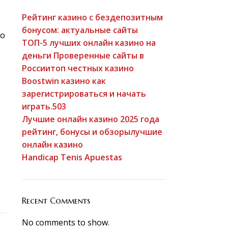
Рейтинг казино с бездепозитным
бонусом: актуальные сайты
do
ТОП-5 лучших онлайн казино на
деньги Проверенные сайты в
Россиитоп честных казино
Boostwin казино как
зарегистрироваться и начать
играть.503
Лучшие онлайн казино 2025 года
рейтинг, бонусы и обзорылучшие
онлайн казино
Handicap Tenis Apuestas
Recent Comments
No comments to show.