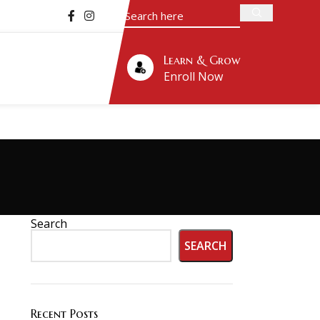
Learn & Grow
Enroll Now
Search
SEARCH
Recent Posts