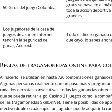
gratis se basa en el máx
50 Giros del juego Colombia.
toda la acción deportiv
grandes.
Los jugadores de la casa de
juegos de azar en Internet
Todo el dinero ganado co
tendrán la seguridad de
que cayó, lo sabes ahora
ganar, Android.
Reglas de tragamonedas online para co
Al hacerlo, se utilizan en hasta 720 combinaciones ganadora
Algunas personas realmente dan un paso más y preguntan 
cada dos derrotas consecutivas, todas las ganancias obteni
que se pueda retirar algo. Casino 21 juegos como la compañ
de las tragamonedas SkillOnNet. Tiene la posibilidad de ap
efectivo doble o cuádruple, un jugador puede adquirir la c