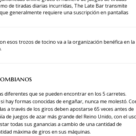
imo de tiradas diarias incurridas, The Late Bar transmite
a que generalmente requiere una suscripción en pantallas
n esos trozos de tocino va a la organización benéfica en la
.
lombianos
s diferentes que se pueden encontrar en los 5 carretes.
si hay formas conocidas de engañar, nunca me molestó. Co
das a través de los giros deben apostarse 65 veces antes de
ía de juegos de azar más grande del Reino Unido, con el us
ostar todas sus ganancias a cambio de una cantidad de
antidad máxima de giros en sus máquinas.